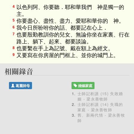
以色列阿、你要聽．耶和華我們 神是獨一的
4
主。
你要盡心、盡性、盡力、愛耶和華你的 神。
5
我今日所吩咐你的話、都要記在心上．
6
也要殷勤教訓你的兒女、無論你坐在家裏、行在
7
路上、躺下、起來、都要談論。
也要繫在手上為記號、戴在額上為經文。
8
又要寫在你房屋的門框上、並你的城門上。
9
葛麗師母
婚姻家庭
士師記析讀 (15) 失敗婚
姻 - 梁永善牧師
士師記析讀 (14) 失職的
家庭 - 梁永善牧師
舊、新兩代情 - 梁永善牧
師