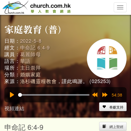
Toggle
naviga
日期：
2022-5-8
經文：
申命記 6:4-9
講員：
葛麗師母
語言：
華語
場所：
主日崇拜
分類：
婚姻家庭
來源：
洛杉磯靈糧教會
，謹此鳴謝。 (025253)
54:38
Play
Rewind
Forward
15s
15s
視頻連結
奉獻支持
申命記 6:4-9
網上聖經