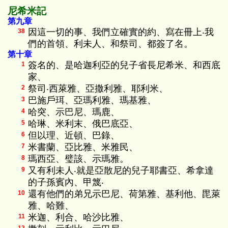
尼希米記
第九章
因這一切的事、我們立確實的約、寫在冊上‧我
38
們的首領、利未人、和祭司、都簽了名。
第十章
簽名的、是哈迦利亞的兒子省長尼希米、和西底
1
家、
祭司‧西萊雅、亞撒利雅、耶利米、
2
巴施戶珥、亞瑪利雅、瑪基雅、
3
哈突、示巴尼、瑪鹿、
4
哈琳、米利末、俄巴底亞、
5
但以理、近頓、巴錄、
6
米書蘭、亞比雅、米雅民、
7
瑪西亞、璧該、示瑪雅。
8
又有利未人‧就是亞散尼的兒子耶書亞、希拿達
9
的子孫賓內、甲篾‧
還有他們的弟兄示巴尼、荷第雅、基利他、毘萊
10
雅、哈難、
米迦、利合、哈沙比雅、
11