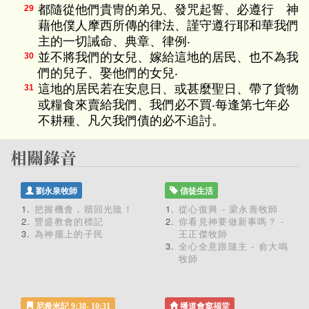
都隨從他們貴冑的弟兄、發咒起誓、必遵行 神
29
藉他僕人摩西所傳的律法、謹守遵行耶和華我們
主的一切誡命、典章、律例‧
並不將我們的女兒、嫁給這地的居民、也不為我
30
們的兒子、娶他們的女兒‧
這地的居民若在安息日、或甚麼聖日、帶了貨物
31
或糧食來賣給我們、我們必不買‧每逢第七年必
不耕種、凡欠我們債的必不追討。
劉永泉牧師
信徒生活
把握機會，贖回光陰！
從心復興 - 梁永善牧師
豐盛教會的標記
你看見神要做新事嗎？ -
為神擺上的子民
王正傑牧師
全心全意跟隨主 - 俞大鳴
牧師
尼希米記 9:38- 10:31
播道會窩福堂