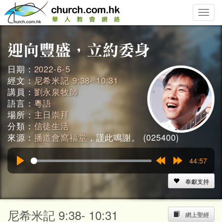
Toggle
naviga
日期：
2022-6-5
經文：
尼希米記 9:38- 10:31
講員：
劉永泉牧師
語言：
粵語
場所：
主日崇拜
分類：
信徒生活
來源：
播道會窩福堂
，謹此鳴謝。 (025400)
44:57
Play
Rewind
Forward
15s
15s
奉獻支持
尼希米記 9:38- 10:31
網上聖經