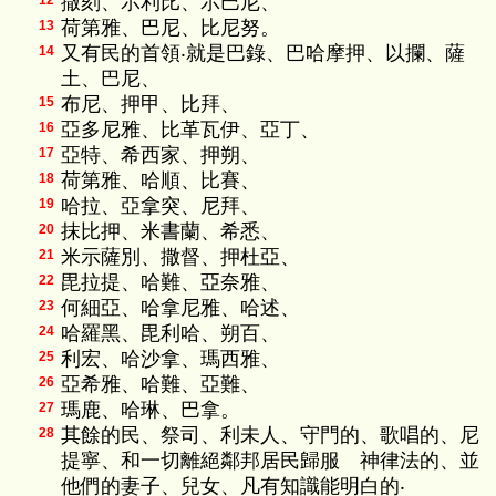
撒刻、示利比、示巴尼、
12
荷第雅、巴尼、比尼努。
13
又有民的首領‧就是巴錄、巴哈摩押、以攔、薩
14
土、巴尼、
布尼、押甲、比拜、
15
亞多尼雅、比革瓦伊、亞丁、
16
亞特、希西家、押朔、
17
荷第雅、哈順、比賽、
18
哈拉、亞拿突、尼拜、
19
抹比押、米書蘭、希悉、
20
米示薩別、撒督、押杜亞、
21
毘拉提、哈難、亞奈雅、
22
何細亞、哈拿尼雅、哈述、
23
哈羅黑、毘利哈、朔百、
24
利宏、哈沙拿、瑪西雅、
25
亞希雅、哈難、亞難、
26
瑪鹿、哈琳、巴拿。
27
其餘的民、祭司、利未人、守門的、歌唱的、尼
28
提寧、和一切離絕鄰邦居民歸服 神律法的、並
他們的妻子、兒女、凡有知識能明白的‧