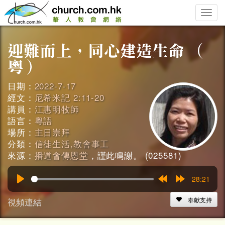
Toggle
naviga
日期：
2022-7-17
經文：
尼希米記 2:11-20
講員：
江惠明牧師
語言：
粵語
場所：
主日崇拜
分類：
信徒生活,教會事工
來源：
播道會傳恩堂
，謹此鳴謝。 (025581)
28:21
Play
Rewind
Forward
15s
15s
視頻連結
奉獻支持