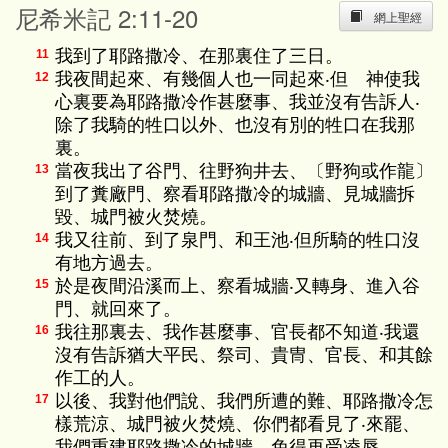
尼希米記 2:11-20
網上聖經
我到了耶路撒冷、在那裏住了三日。
11
我夜間起來、有幾個人也一同起來‧但 神使我
12
心裏要為耶路撒冷作甚麼事、我並沒有告訴人‧
除了我騎的牲口以外、也沒有別的牲口在我那
裏。
當夜我出了谷門、往野狗井去、〔野狗或作龍〕
13
到了糞廠門、察看耶路撒冷的城牆、見城牆拆
毀、城門被火焚燒。
我又往前、到了泉門、和王池‧但所騎的牲口沒
14
有地方過去。
於是夜間沿溪而上、察看城牆‧又轉身、進入谷
15
門、就回來了。
我往那裏去、我作甚麼事、官長都不知道‧我還
16
沒有告訴猶大平民、祭司、貴冑、官長、和其餘
作工的人。
以後、我對他們說、我們所遭的難、耶路撒冷怎
17
樣荒涼、城門被火焚燒、你們都看見了‧來罷、
我們重建耶路撒冷的城牆、免得再受凌辱。