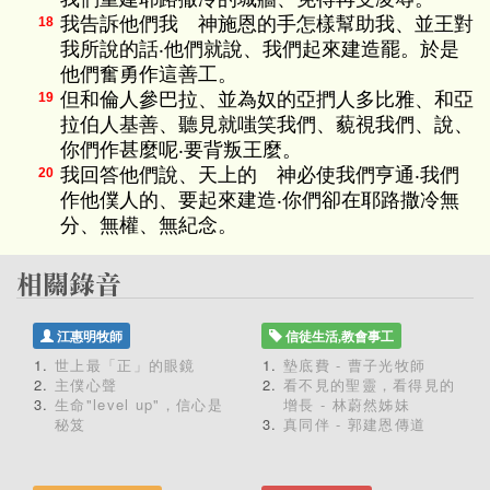
我告訴他們我 神施恩的手怎樣幫助我、並王對
18
我所說的話‧他們就說、我們起來建造罷。於是
他們奮勇作這善工。
但和倫人參巴拉、並為奴的亞捫人多比雅、和亞
19
拉伯人基善、聽見就嗤笑我們、藐視我們、說、
你們作甚麼呢‧要背叛王麼。
我回答他們說、天上的 神必使我們亨通‧我們
20
作他僕人的、要起來建造‧你們卻在耶路撒冷無
分、無權、無紀念。
江惠明牧師
信徒生活,教會事工
世上最「正」的眼鏡
墊底費 - 曹子光牧師
主僕心聲
看不見的聖靈，看得見的
生命"level up"，信心是
增長 - 林蔚然姊妹
秘笈
真同伴 - 郭建恩傳道