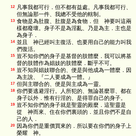
凡事我都可行．但不都有益處。凡事我都可行、
12
但無論那一件、我總不受他的轄制。
食物是為肚腹、肚腹是為食物．但 神要叫這兩
13
樣都廢壞。身子不是為淫亂、乃是為主．主也是
為身子．
並且 神已經叫主復活、也要用自己的能力叫我
14
們復活。
豈不知你們的身子是基督的肢體麼．我可以將基
15
督的肢體作為娼妓的肢體麼．斷乎不可。
豈不知與娼妓聯合的、便是與他成為一體麼．因
16
為主說、『二人要成為一體。』
但與主聯合的、便是與主成為一靈。
17
你們要逃避淫行。人所犯的、無論甚麼罪、都在
18
身子以外．惟有行淫的、是得罪自己的身子。
豈不知你們的身子就是聖靈的殿麼．這聖靈是
19
從 神而來、住在你們裏頭的．並且你們不是自
己的人．
因為你們是重價買來的．所以要在你們的身子上
20
榮耀 神。