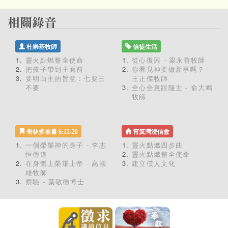
杜崇基牧師
信徒生活
靈火點燃整全使命
從心復興 - 梁永善牧師
把孩子帶到主面前
你看見神要做新事嗎？ -
要明白主的旨意：七要三
王正傑牧師
不要
全心全意跟隨主 - 俞大鳴
牧師
哥林多前書 6:12-20
筲箕灣浸信會
一個榮耀神的身子 - 李志
靈火點燃四步曲
恒傳道
靈火點燃整全使命
在身體上榮耀上帝 - 高國
建立僕人文化
雄牧師
察驗 - 葉敬德博士