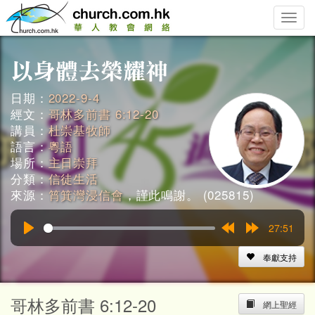
Toggle
naviga
日期：
2022-9-4
經文：
哥林多前書 6:12-20
講員：
杜崇基牧師
語言：
粵語
場所：
主日崇拜
分類：
信徒生活
來源：
筲箕灣浸信會
，謹此鳴謝。 (025815)
27:51
Play
Rewind
Forward
15s
15s
奉獻支持
哥林多前書 6:12-20
網上聖經