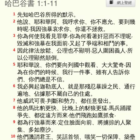
哈巴谷書 1:1-11
網上聖經
先知哈巴谷所得的默示。
1
他說、耶和華阿、我呼求你、你不應允、要到幾
2
時呢‧我因強暴哀求你、你還不拯救。
你為何使我看見罪孽‧你為何看著奸惡而不理呢‧
3
毀滅和強暴在我面前‧又起了爭端和相鬥的事。
因此律法放鬆、公理也不顯明‧惡人圍困義人‧所
4
以公理顯然顛倒。
耶和華說、你們要向列國中觀看、大大驚奇‧因
5
為在你們的時候、我行一件事、雖有人告訴你
們、你們總是不信。
我必興起迦勒底人、就是那殘忍暴躁之民、通行
6
遍地、佔據那不屬自己的住處。
他威武可畏‧判斷和勢力、都任意發出。
7
他的馬比豹更快、比晚上的豺狼更猛‧馬兵踊躍
8
爭先、都從遠方而來‧他們飛跑如鷹抓食‧
都為行強暴而來‧定住臉面向前、將擄掠的人聚
9
集、多如塵沙。
他們譏誚君王、笑話首領、嗤笑一切保障、築壘
10