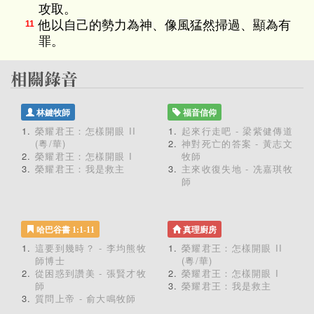
攻取。
他以自己的勢力為神、像風猛然掃過、顯為有
11
罪。
林鍵牧師
福音信仰
榮耀君王：怎樣開眼 II
起來行走吧 - 梁紫健傳道
(粵/華)
神對死亡的答案 - 黃志文
榮耀君王：怎樣開眼 I
牧師
榮耀君王：我是救主
主來收復失地 - 冼嘉琪牧
師
哈巴谷書 1:1-11
真理廚房
這要到幾時？ - 李均熊牧
榮耀君王：怎樣開眼 II
師博士
(粵/華)
從困惑到讚美 - 張賢才牧
榮耀君王：怎樣開眼 I
師
榮耀君王：我是救主
質問上帝 - 俞大鳴牧師