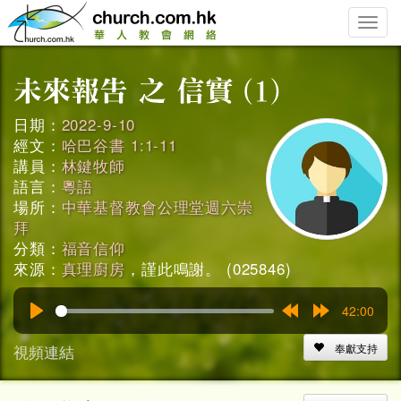
Toggle
naviga
日期：
2022-9-10
經文：
哈巴谷書 1:1-11
講員：
林鍵牧師
語言：
粵語
場所：
中華基督教會公理堂週六崇
拜
分類：
福音信仰
來源：
真理廚房
，謹此鳴謝。 (025846)
42:00
Play
Rewind
Forward
15s
15s
視頻連結
奉獻支持