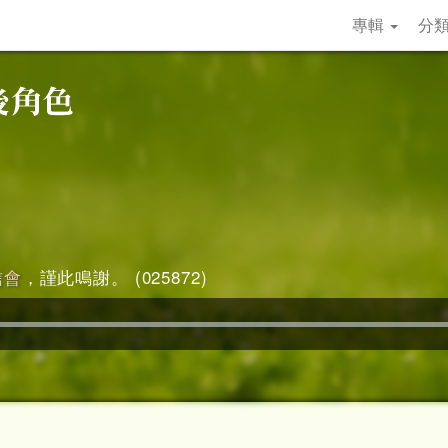
專輯
分
信會
，謹此鳴謝。 (025872)