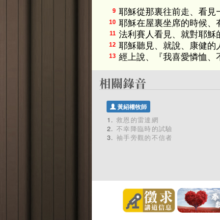
耶穌從那裏往前走、看見
9
耶穌在屋裏坐席的時候、
10
法利賽人看見、就對耶穌
11
耶穌聽見、就說、康健的
12
經上說、『我喜愛憐恤、
13
黃紹權牧師
救恩的雷達網
不幸降臨時的試驗
袖手旁觀的不信者