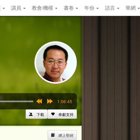
類
講員
教會/機構
書卷
年份
語言
華網
1:06:45
Rewind
Forward
15s
15s
下載
奉獻支持
網上聖經