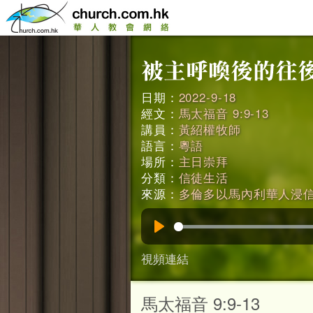
日期：
2022-9-18
經文：
馬太福音 9:9-13
講員：
黃紹權牧師
語言：
粵語
場所：
主日崇拜
分類：
信徒生活
來源：
多倫多以馬內利華人浸
Play
視頻連結
馬太福音 9:9-13