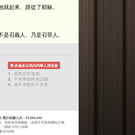
他就起來、跟從了耶穌。
不是召義人、乃是召罪人。
多倫多以馬內利華人浸信會
救恩的雷達網
不幸降臨時的試驗
袖手旁觀的不信者
計收聽人次：23,585,644
台，包容各宗派觀點，但並不代表本網站立場。
(852) 5721 0338
1210A室