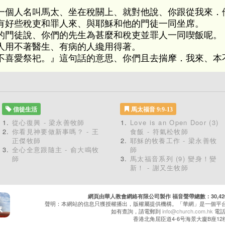
一個人名叫馬太、坐在稅關上、就對他說、你跟從我來．
有好些稅吏和罪人來、與耶穌和他的門徒一同坐席。
的門徒說、你們的先生為甚麼和稅吏並罪人一同喫飯呢。
人用不著醫生、有病的人纔用得著。
不喜愛祭祀。』這句話的意思、你們且去揣摩．我來、本
信徒生活
馬太福音 9:9-13
從心復興 - 梁永善牧師
Love is an Open Door (3)
你看見神要做新事嗎？ - 王
食飯 - 符氣松牧師
正傑牧師
耶穌的牧養工作 - 梁永善牧
全心全意跟隨主 - 俞大鳴牧
師
師
馬太福音系列 (9) 變身！變
新！ - 謝又生牧師
網頁由華人教會網絡有限公司製作 福音聲帶總數：30,420 累
聲明：本網站的信息只獲授權播出，版權屬提供機構。「華網」是一個平
如有查詢，請電郵到
info@church.com.hk
電話：
香港北角屈臣道4-6号海景大廈B座12樓