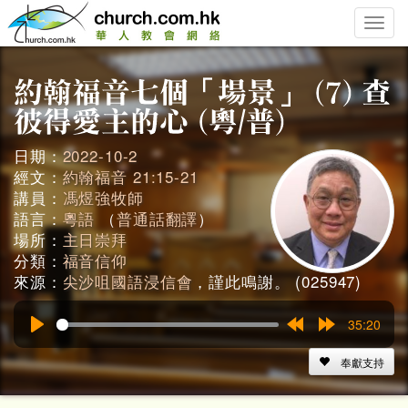
Toggle
naviga
日期：
2022-10-2
經文：
約翰福音 21:15-21
講員：
馮煜強牧師
語言：
粵語
（
普通話翻譯
）
場所：
主日崇拜
分類：
福音信仰
來源：
尖沙咀國語浸信會
，謹此鳴謝。 (025947)
35:20
Play
Rewind
Forward
15s
15s
奉獻支持