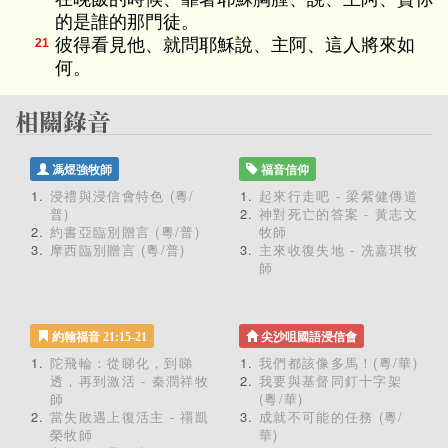
的是誰的那門徒。
彼得看見他、就問耶穌說、主阿、這人將來如
21
何。
馮煜強牧師
福音信仰
浸禮與浸信會特色 (粵/
起來行走吧 - 梁紫健傳道
普)
神對死亡的答案 - 黃志文
約書亞臨別贈言 (粵/普)
牧師
摩西臨別贈言 (粵/普)
主來收復失地 - 冼嘉琪牧
師
約翰福音 21:15-21
尖沙咀國語浸信會
陀飛輪：從睇化，到睇
我們都該像多馬！(粵/華)
透，再到激活 - 秦潤祥牧
我要與基督同釘十字架
師
(粵/華)
當失敗遇上復活主 - 禤凱
成就不可能的任務 (粵/
榮牧師
華)