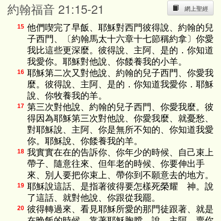
約翰福音 21:15-21
網上聖經
他們喫完了早飯、耶穌對西門彼得說、約翰的兒
15
子西門、〔約翰馬太十六章十七節稱約拿〕你愛
我比這些更深麼。彼得說、主阿、是的．你知道
我愛你。耶穌對他說、你餧養我的小羊。
耶穌第二次又對他說、約翰的兒子西門、你愛我
16
麼。彼得說、主阿、是的．你知道我愛你．耶穌
說、你牧養我的羊。
第三次對他說、約翰的兒子西門、你愛我麼。彼
17
得因為耶穌第三次對他說、你愛我麼、就憂愁、
對耶穌說、主阿、你是無所不知的、你知道我愛
你。耶穌說、你餧養我的羊。
我實實在在的告訴你、你年少的時候、自己束上
18
帶子、隨意往來、但年老的時候、你要伸出手
來、別人要把你束上、帶你到不願意去的地方。
耶穌說這話、是指著彼得要怎樣死榮耀 神。說
19
了這話、就對他說、你跟從我罷。
彼得轉過來、看見耶穌所愛的那門徒跟著、就是
20
在晚飯的時候、靠著耶穌胸膛、說、主阿、賣你