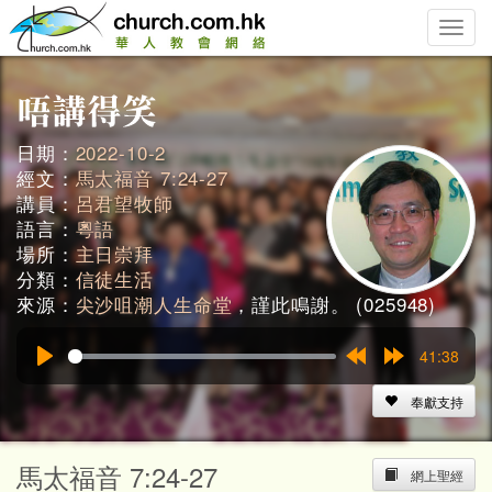
Toggle
naviga
日期：
2022-10-2
經文：
馬太福音 7:24-27
講員：
呂君望牧師
語言：
粵語
場所：
主日崇拜
分類：
信徒生活
來源：
尖沙咀潮人生命堂
，謹此鳴謝。 (025948)
41:38
Play
Rewind
Forward
15s
15s
奉獻支持
馬太福音 7:24-27
網上聖經