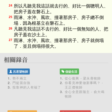
所以凡聽見我這話就去行的、好比一個聰明人、
24
把房子蓋在磐石上。
雨淋、水沖、風吹、撞著那房子、房子總不倒
25
塌．因為根基立在磐石上。
凡聽見我這話不去行的、好比一個無知的人、把
26
房子蓋在沙土上。
雨淋、水沖、風吹、撞著那房子、房子就倒塌
27
了．並且倒塌得很大。
呂君望牧師
信徒生活
勢不兩立
從心復興 - 梁永善牧師
門徒當自強
你看見神要做新事嗎？ -
投靠神的人有福了
王正傑牧師
全心全意跟隨主 - 俞大鳴
牧師