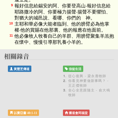
報好信息給錫安的阿、你要登高山‧報好信息給
9
耶路撒冷的阿、你要極力揚聲‧揚聲不要懼怕、
對猶大的城邑說、看哪、你們的 神。
主耶和華必像大能者臨到、他的膀臂必為他掌
10
權‧他的賞賜在他那裏、他的報應在他面前。
他必像牧人牧養自己的羊群、用膀臂聚集羊羔抱
11
在懷中、慢慢引導那乳養小羊的。
黃慧芝傳道
信徒生活
從心復興 - 梁永善牧師
你看見神要做新事嗎？ -
王正傑牧師
全心全意跟隨主 - 俞大鳴
牧師
以賽亞書 40:1-11
播道會同福堂