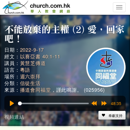
Toggle
naviga
日期：
2022-9-17
經文：
以賽亞書 40:1-11
講員：
黃慧芝傳道
語言：
粵語
場所：
週六崇拜
分類：
信徒生活
來源：
播道會同福堂
，謹此鳴謝。 (025956)
48:35
Play
Rewind
Forward
15s
15s
視頻連結
奉獻支持