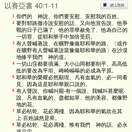
以賽亞書 40:1-11
網上聖經
你們的 神說、你們要安慰、安慰我的百姓。
1
要對耶路撒冷說安慰的話、又向他宣告說、他爭
2
戰的日子已滿了、他的罪孽赦免了、他為自己的
一切罪、從耶和華手中加倍受罰。
有人聲喊著說、在曠野豫備耶和華的路、〔或作
3
在曠野有人聲喊著說當豫備耶和華的路〕在沙漠
地修平我們 神的道。
一切山窪都要填滿、大小山岡都要削平、高高低
4
低的要改為平坦、崎崎嶇嶇的必成為平原。
耶和華的榮耀必然顯現、凡有血氣的、必一同看
5
見、因為這是耶和華親口說的。
有人聲說、你喊叫罷‧有一個說、我喊叫甚麼呢‧
6
說、凡有血氣的、盡都如草、他的美容、都像野
地的花。
草必枯乾、花必凋殘、因為耶和華的氣吹在其
7
上‧百姓誠然是草。
草必枯乾、花必凋殘、惟有我們 神的話、必永
8
遠立定。