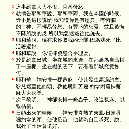
這事約拿大大不悅、且甚發怒。
1
就禱告耶和華說、耶和華阿、我在本國的時候、
2
豈不是這樣說麼‧我知道你是有恩典、有憐憫
的 神、不輕易發怒、有豐盛的慈愛、並且後悔
不降所說的災‧所以我急速逃往他施去。
耶和華阿、現在求你取我的命罷‧因為我死了比
3
活著還好。
耶和華說、你這樣發怒合乎理麼。
4
於是約拿出城、坐在城的東邊、在那裏為自己搭
5
了一座棚、坐在棚的蔭下、要看看那城究竟如
何。
耶和華 神安排一棵蓖麻、使其發生高過約拿、
6
影兒遮蓋他的頭、救他脫離苦楚‧約拿因這棵蓖
麻大大喜樂。
次日黎明、 神卻安排一條蟲子、咬這蓖麻、以
7
致枯槁。
日頭出來的時候、 神安排炎熱的東風‧日頭曝
8
曬約拿的頭、使他發昏、他就為自己求死、說、
我死了比活著還好。