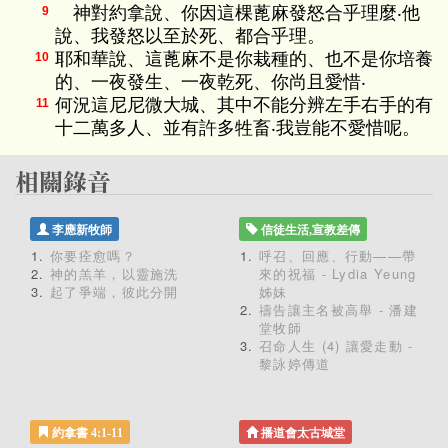
神對約拿說、你因這棵蓖麻發怒合乎理麼‧他
9
說、我發怒以至於死、都合乎理。
耶和華說、這蓖麻不是你栽種的、也不是你培養
10
的、一夜發生、一夜乾死、你尚且愛惜‧
何況這尼尼微大城、其中不能分辨左手右手的有
11
十二萬多人、並有許多牲畜‧我豈能不愛惜呢。
李應新牧師
信徒生活,宣教差傳
你要痊愈嗎？
呼召、回應、行動——帶
神的羔羊，以靈施洗
來的祝福 - Lydia Yeung
起了爭端，彼此分開
姊妹
禱告讓主名被高舉 - 潘建
堂牧師
召命人生 (4) 讓愛走動 -
黎詠婷傳道
約拿書 4:1-11
播道會太古城堂