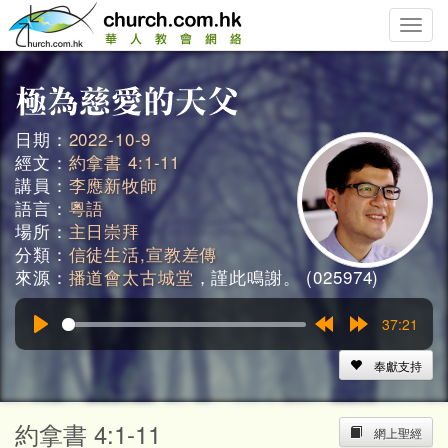
Toggle
naviga
日期：
2022-10-9
經文：
約拿書 4:1-11
講員：
李應新牧師
語言：
粵語
場所：
主日崇拜
分類：
信徒生活,宣教差傳
來源：
播道會太古城堂
，謹此鳴謝。 (025974)
37:21
Play
Rewind
Forward
15s
15s
奉獻支持
約拿書 4:1-11
網上聖經