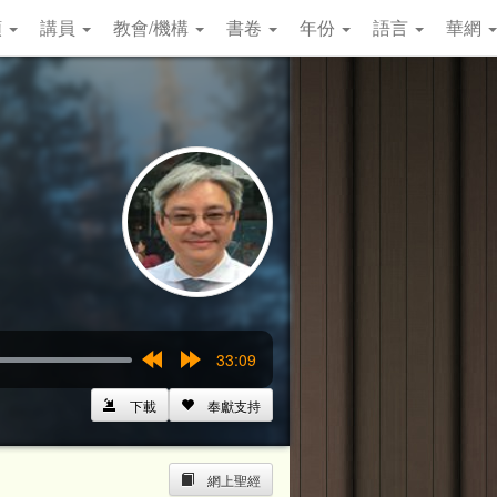
類
講員
教會/機構
書卷
年份
語言
華網
33:09
Rewind
Forward
15s
15s
下載
奉獻支持
網上聖經