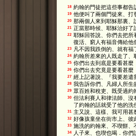
約翰的門徒把這些事都告
18
他便叫了兩個門徒來、打
19
那兩個人來到耶穌那裏、
20
正當那時候、耶穌治好了
21
耶穌回答說、你們去把所
22
復活、窮人有福音傳給他
凡不因我跌倒的、就有福
23
約翰所差來的人既走了、
24
你們出去到底是要看甚麼
25
你們出去究竟是要看甚麼
26
經上記著說、『我要差遣
27
我告訴你們、凡婦人所生
28
眾百姓和稅吏、既受過約
29
但法利賽人和律法師、沒
30
了約翰的話就受了他的洗
主又說、這樣、我可用甚
31
好像孩童坐在街市上、彼
32
施洗的約翰來、不喫餅、
33
人子來、也喫也喝．你們
34