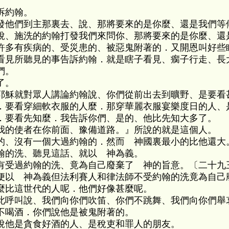
訴約翰。
發他們到主那裏去、說、那將要來的是你麼、還是我們等
說、施洗的約翰打發我們來問你、那將要來的是你麼、還
許多有疾病的、受災患的、被惡鬼附著的．又開恩叫好些
看見所聽見的事告訴約翰．就是瞎子看見、瘸子行走、長
們。
了。
耶穌就對眾人講論約翰說、你們從前出去到曠野、是要看
．要看穿細軟衣服的人麼．那穿華麗衣服宴樂度日的人、
．要看先知麼．我告訴你們、是的、他比先知大多了。
我的使者在你前面、豫備道路。』所說的就是這個人。
的、沒有一個大過約翰的．然而 神國裏最小的比他還大
翰的洗、聽見這話、就以 神為義。
有受過約翰的洗、竟為自己廢棄了 神的旨意。〔二十九
便以 神為義但法利賽人和律法師不受約翰的洗竟為自己
麼比這世代的人呢．他們好像甚麼呢。
此呼叫說、我們向你們吹笛、你們不跳舞、我們向你們舉
不喝酒．你們說他是被鬼附著的。
說他是貪食好酒的人、是稅吏和罪人的朋友。