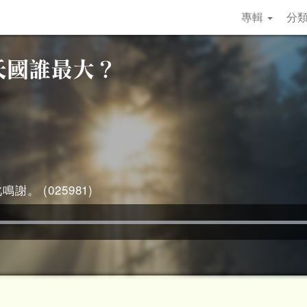
專輯
分
謝。 (025981)