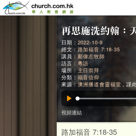
日期：
2022-10-9
經文：
路加福音 7:18-35
講員：
鄺偉志牧師
語言：
粵語
場所：
主日崇拜
分類：
福音信仰
來源：
澳洲播道會靈福堂
，謹此鳴
Play
視頻連結
路加福音 7:18-35