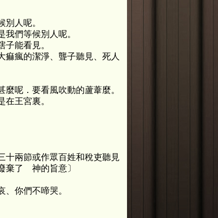
候別人呢。
是我們等候別人呢。
瞎子能看見。
大痲瘋的潔淨、聾子聽見、死人
甚麼呢．要看風吹動的蘆葦麼。
是在王宮裏。
。
三十兩節或作眾百姓和稅吏聽見
廢棄了 神的旨意〕
哀、你們不啼哭。