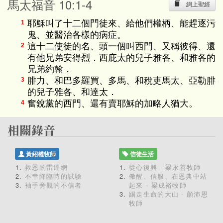
馬太福音 10:1-4
網上聖經
耶穌叫了十二個門徒來、給他們權柄、能趕逐污
1
鬼、並醫治各樣的病症。
這十二使徒的名、頭一個叫西門、又稱彼得、還
2
有他兄弟安得烈．西庇太的兒子雅各、和雅各的
兄弟約翰．
腓力、和巴多羅買、多馬、和稅吏馬太、亞勒腓
3
的兒子雅各、和達太．
奮銳黨的西門、還有賣耶穌的加略人猶大。
4
黃紹權牧師
信徒生活
救恩的雷達網
從心復興 - 梁永善牧師
不幸降臨時的試驗
儆醒、信服、在恩典中站
袖手旁觀的不信者
起來 - 梁成裕牧師
踢走生命的大山 - 顏沛恩
牧師