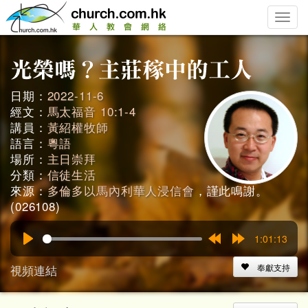
Toggle
naviga
日期：
2022-11-6
經文：
馬太福音 10:1-4
講員：
黃紹權牧師
語言：
粵語
場所：
主日崇拜
分類：
信徒生活
來源：
多倫多以馬內利華人浸信會
，謹此鳴謝。
(026108)
1:01:13
Play
Rewind
Forward
15s
15s
視頻連結
奉獻支持