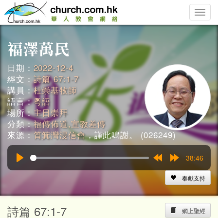
Toggle
naviga
日期：
2022-12-4
經文：
詩篇 67:1-7
講員：
杜崇基牧師
語言：
粵語
場所：
主日崇拜
分類：
福傳佈道,宣教差傳
來源：
筲箕灣浸信會
，謹此鳴謝。 (026249)
38:46
Play
Rewind
Forward
15s
15s
奉獻支持
詩篇 67:1-7
網上聖經