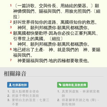
〔一篇詩歌、交與伶長、用絲絃的樂器。〕願
1
神憐憫我們、賜福與我們、用臉光照我們‧〔細
拉〕
好叫世界得知你的道路、萬國得知你的救恩。
2
神阿、願列邦稱讚你‧願萬民都稱讚你。
3
願萬國都快樂歡呼‧因為你必按公正審判萬民、
4
引導世上的萬國。〔細拉〕
神阿、願列邦稱讚你‧願萬民都稱讚你。
5
地已經出了土產‧ 神、就是我們的 神、要賜
6
福與我們。
神要賜福與我們‧地的四極都要敬畏他。
7
杜崇基牧師
福傳佈道,宣教差傳
靈火點燃整全使命
真實與虛無 - 林家棋宣教
把孩子帶到主面前
師
要明白主的旨意：七要三
得著腳掌所踏之地 (華) -
不要
劉彤牧師