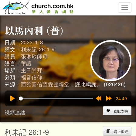
Toggle
naviga
日期：
2023-1-8
經文：
利未記 26:1-9
講員：
張琳玲師母
語言：
華語
場所：
主日崇拜
分類：
福音信仰
來源：
西雅圖信望愛靈糧堂
，謹此鳴謝。 (026426)
34:49
Play
Rewind
Forward
15s
15s
視頻連結
奉獻支持
利未記 26:1-9
網上聖經