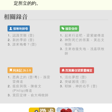
定所立的約。
張琳玲師母
福音信仰
認識苦難 (普)
起來行走吧 - 梁紫健傳道
新的季節 (普)
神對死亡的答案 - 黃志文
誰來晚餐？(普)
牧師
主來收復失地 - 冼嘉琪牧
師
利未記 26:1-9
西雅圖信望愛靈糧堂
恩典之約 (普/粵) - 孫雷
活出夢想 (普)
雷傳道
突破困境 (普)
瘟疫與我 - 陳俊文
耶穌，神的右手 (普)
(Philip)傳道
賞罰定律 - 俞大鳴牧師