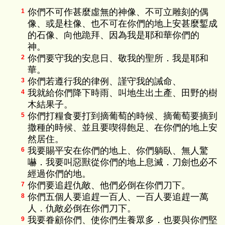
你們不可作甚麼虛無的神像、不可立雕刻的偶
1
像、或是柱像、也不可在你們的地上安甚麼鏨成
的石像、向他跪拜、因為我是耶和華你們的
神。
你們要守我的安息日、敬我的聖所．我是耶和
2
華。
你們若遵行我的律例、謹守我的誡命、
3
我就給你們降下時雨、叫地生出土產、田野的樹
4
木結果子。
你們打糧食要打到摘葡萄的時候、摘葡萄要摘到
5
撒種的時候、並且要喫得飽足、在你們的地上安
然居住。
我要賜平安在你們的地上、你們躺臥、無人驚
6
嚇．我要叫惡獸從你們的地上息滅．刀劍也必不
經過你們的地。
你們要追趕仇敵、他們必倒在你們刀下。
7
你們五個人要追趕一百人、一百人要追趕一萬
8
人．仇敵必倒在你們刀下。
我要眷顧你們、使你們生養眾多．也要與你們堅
9