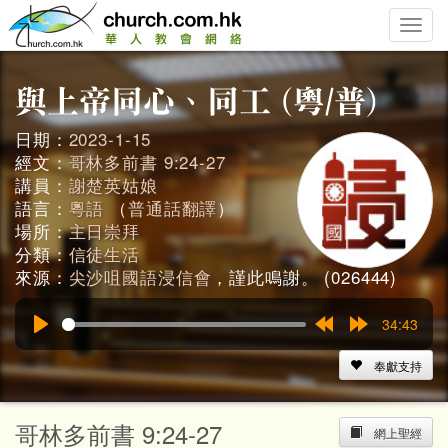
Toggle
naviga
日期：
2023-1-15
經文：
哥林多前書 9:24-27
講員：
謝楚英姑娘
語言：
粵語
（
普通話翻譯
）
場所：
主日崇拜
分類：
信徒生活
來源：
尖沙咀國語浸信會
，謹此鳴謝。 (026444)
34:43
Play
Rewind
Forward
15s
15s
奉獻支持
哥林多前書 9:24-27
網上聖經