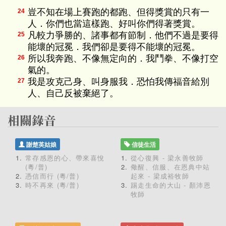
豈不知在場上賽跑的都跑、但得獎賞的只有一
24
人．你們也當這樣跑、好叫你們得著獎賞。
凡較力爭勝的、諸事都有節制．他們不過是要得
25
能壞的冠冕．我們卻是要得不能壞的冠冕。
所以我奔跑、不像無定向的．我鬥拳、不像打空
26
氣的。
我是攻克己身、叫身服我．恐怕我傳福音給別
27
人、自己反被棄絕了。
謝楚英姑娘
信徒生活
常存感恩的心、帶來喜悅
從心復興 - 梁永善牧師
(粵/普)
儆醒、信服、在恩典中站
憑信而行 (粵/普)
起來 - 梁成裕牧師
時不再來 (粵/普)
踢走生命的大山 - 顏沛恩
牧師