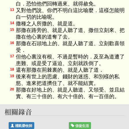
白．恐怕他們回轉過來、就得赦免。
又對他們說、你們不明白這比喻麼．這樣怎能明
13
白一切的比喻呢。
撒種之人所撒的、就是道。
14
那撒在路旁的、就是人聽了道、撒但立刻來、把
15
撒在他心裏的道奪了去。
那撒在石頭地上的、就是人聽了道、立刻歡喜領
16
受．
但他心裏沒有根、不過是暫時的．及至為道遭了
17
患難、或是受了逼迫、立刻就跌倒了。
還有那撒在荊棘裏的、就是人聽了道．
18
後來有世上的思慮、錢財的迷惑、和別樣的私
19
慾、進來把道擠住了、就不能結實。
那撒在好地上的、就是人聽道、又領受、並且結
20
實、有三十倍的、有六十倍的、有一百倍的。
禤凱榮牧師
信徒生活