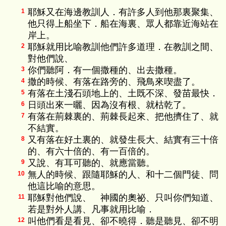
耶穌又在海邊教訓人．有許多人到他那裏聚集、
1
他只得上船坐下．船在海裏、眾人都靠近海站在
岸上。
耶穌就用比喻教訓他們許多道理．在教訓之間、
2
對他們說、
你們聽阿．有一個撒種的、出去撒種。
3
撒的時候、有落在路旁的、飛鳥來喫盡了。
4
有落在土淺石頭地上的、土既不深、發苗最快．
5
日頭出來一曬、因為沒有根、就枯乾了。
6
有落在荊棘裏的、荊棘長起來、把他擠住了、就
7
不結實。
又有落在好土裏的、就發生長大、結實有三十倍
8
的、有六十倍的、有一百倍的。
又說、有耳可聽的、就應當聽。
9
無人的時候、跟隨耶穌的人、和十二個門徒、問
10
他這比喻的意思。
耶穌對他們說、 神國的奧祕、只叫你們知道、
11
若是對外人講、凡事就用比喻．
叫他們看是看見、卻不曉得．聽是聽見、卻不明
12