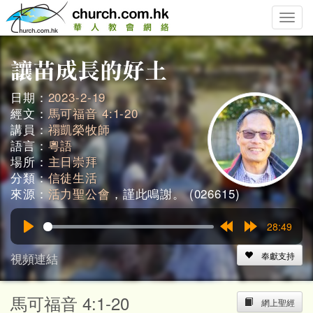
Toggle
naviga
日期：
2023-2-19
經文：
馬可福音 4:1-20
講員：
禤凱榮牧師
語言：
粵語
場所：
主日崇拜
分類：
信徒生活
來源：
活力聖公會
，謹此鳴謝。 (026615)
28:49
Play
Rewind
Forward
15s
15s
視頻連結
奉獻支持
馬可福音 4:1-20
網上聖經