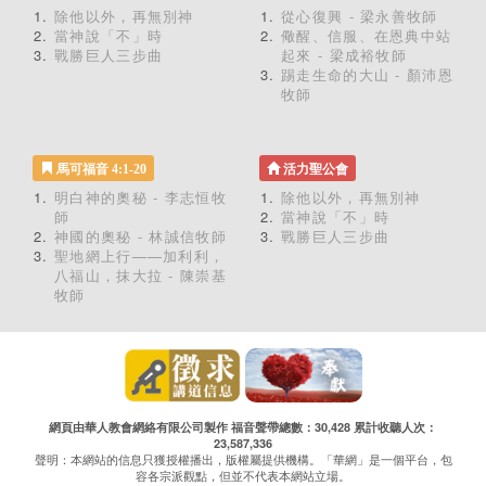
除他以外，再無別神
從心復興 - 梁永善牧師
當神說「不」時
儆醒、信服、在恩典中站
戰勝巨人三步曲
起來 - 梁成裕牧師
踢走生命的大山 - 顏沛恩
牧師
馬可福音 4:1-20
活力聖公會
明白神的奧秘 - 李志恒牧
除他以外，再無別神
師
當神說「不」時
神國的奧秘 - 林誠信牧師
戰勝巨人三步曲
聖地網上行——加利利，
八福山，抹大拉 - 陳崇基
牧師
網頁由華人教會網絡有限公司製作 福音聲帶總數：30,428 累計收聽人次：
23,587,336
聲明：本網站的信息只獲授權播出，版權屬提供機構。「華網」是一個平台，包
容各宗派觀點，但並不代表本網站立場。