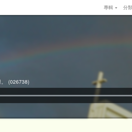
專輯
分
 (026738)