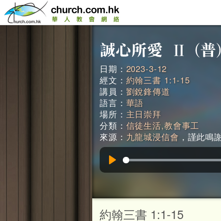
日期：
2023-3-12
經文：
約翰三書 1:1-15
講員：
劉銳鋒傳道
語言：
華語
場所：
主日崇拜
分類：
信徒生活,教會事工
來源：
九龍城浸信會
，謹此鳴謝。
Play
約翰三書 1:1-15