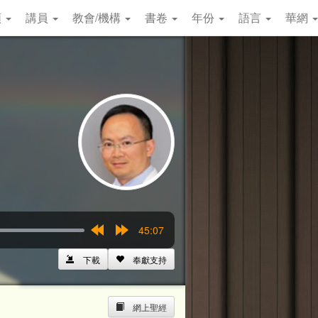
類
講員
教會/機構
書卷
年份
語言
華網
45:07
Rewind
Forward
15s
15s
下載
奉獻支持
網上聖經