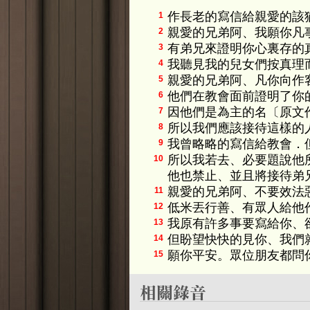
作長老的寫信給親愛的該
1
親愛的兄弟阿、我願你凡
2
有弟兄來證明你心裏存的
3
我聽見我的兒女們按真理
4
親愛的兄弟阿、凡你向作
5
他們在教會面前證明了你
6
因他們是為主的名〔原文
7
所以我們應該接待這樣的
8
我曾略略的寫信給教會．
9
所以我若去、必要題說他
10
他也禁止、並且將接待弟
親愛的兄弟阿、不要效法
11
低米丟行善、有眾人給他
12
我原有許多事要寫給你、
13
但盼望快快的見你、我們
14
願你平安。眾位朋友都問
15