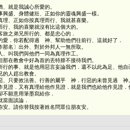
猶、就是我誠心所愛的。
事興盛、身體健壯、正如你的靈魂興盛一樣。
真理、正如你按真理而行、我就甚喜樂。
而行、我的喜樂就沒有比這個大的。
客旅之弟兄所行的、都是忠心的．
的愛．你若配得過 神、幫助他們往前行、這就好了．
作那名〕出外、對於外邦人一無所取。
人、叫我們與他們一同為真理作工。
但那在教會中好為首的丟特腓不接待我們。
所行的事、就是他用惡言妄論我們．還不以此為足、他自
兄的人趕出教會。
惡、只要效法善。行善的屬乎 神．行惡的未曾見過 神
作見證．又有真理給他作見證．就是我們也給他作見證．
卻不願意用筆墨寫給你．
就當面談論．
你安。請你替我按著姓名問眾位朋友安。