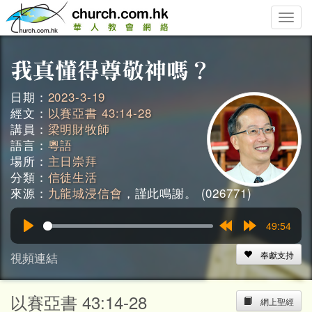
Toggle
naviga
日期：
2023-3-19
經文：
以賽亞書 43:14-28
講員：
梁明財牧師
語言：
粵語
場所：
主日崇拜
分類：
信徒生活
來源：
九龍城浸信會
，謹此鳴謝。 (026771)
49:54
Play
Rewind
Forward
15s
15s
視頻連結
奉獻支持
以賽亞書 43:14-28
網上聖經