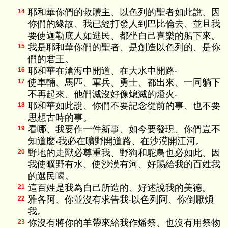
耶和華你們的救贖主、以色列的聖者如此說、因
14
你們的緣故、我已經打發人到巴比倫去、並且我
要使迦勒底人如逃民、都坐自己喜樂的船下來。
我是耶和華你們的聖者、是創造以色列的、是你
15
們的君王。
耶和華在滄海中開道、在大水中開路‧
16
使車輛、馬匹、軍兵、勇士、都出來、一同躺下
17
不再起來、他們滅沒好像熄滅的燈火‧
耶和華如此說、你們不要記念從前的事、也不要
18
思想古時的事。
看哪、我要作一件新事、如今要發現、你們豈不
19
知道麼‧我必在曠野開道路、在沙漠開江河。
野地的走獸必尊重我、野狗和鴕鳥也必如此、因
20
我使曠野有水、使沙漠有河、好賜給我的百姓我
的選民喝。
這百姓是我為自己所造的、好述說我的美德。
21
雅各阿、你並沒有求告我‧以色列阿、你倒厭煩
22
我。
你沒有將你的羊帶來給我作燔祭、也沒有用祭物
23