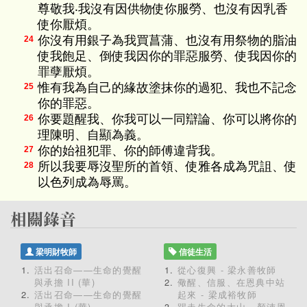
尊敬我‧我沒有因供物使你服勞、也沒有因乳香
使你厭煩。
你沒有用銀子為我買菖蒲、也沒有用祭物的脂油
24
使我飽足、倒使我因你的罪惡服勞、使我因你的
罪孽厭煩。
惟有我為自己的緣故塗抹你的過犯、我也不記念
25
你的罪惡。
你要題醒我、你我可以一同辯論、你可以將你的
26
理陳明、自顯為義。
你的始祖犯罪、你的師傅違背我。
27
所以我要辱沒聖所的首領、使雅各成為咒詛、使
28
以色列成為辱罵。
梁明財牧師
信徒生活
活出召命——生命的覺醒
從心復興 - 梁永善牧師
與承擔 II (華)
儆醒、信服、在恩典中站
活出召命——生命的覺醒
起來 - 梁成裕牧師
與承擔 I (華)
踢走生命的大山 - 顏沛恩