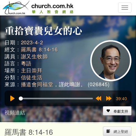
Toggle
naviga
日期：
2023-4-2
經文：
羅馬書 8:14-16
講員：
謝又生牧師
語言：
粵語
場所：
主日崇拜
分類：
信徒生活
來源：
播道會同福堂
，謹此鳴謝。 (026845)
39:40
Play
Rewind
Forward
15s
15s
視頻連結
奉獻支持
羅馬書 8:14-16
網上聖經