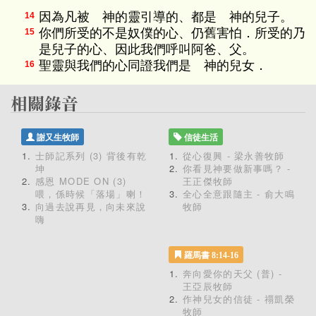
因為凡被 神的靈引導的、都是 神的兒子。
14
你們所受的不是奴僕的心、仍舊害怕．所受的乃
15
是兒子的心、因此我們呼叫阿爸、父。
聖靈與我們的心同證我們是 神的兒女．
16
謝又生牧師
信徒生活
士師記系列 (3) 背後有乾
從心復興 - 梁永善牧師
坤
你看見神要做新事嗎？ -
感恩 MODE ON (3)
王正傑牧師
喂，係時候「落場」喇！
全心全意跟隨主 - 俞大鳴
向過去說再見，向未來說
牧師
嗨
羅馬書 8:14-16
奔向愛你的天父 (普) -
王亞辰牧師
作神兒女的信徒 - 禤凱榮
牧師