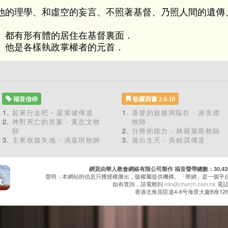
他的理學、和虛空的妄言、不照著基督、乃照人間的遺傳
、都有形有體的居住在基督裏面．
。他是各樣執政掌權者的元首．
福音信仰
歌羅西書 2:8-10
起來行走吧 - 梁紫健傳道
基督的超越與臨在 - 謝友德
神對死亡的答案 - 黃志文牧
牧師
師
分辨的能力 - 林羅麗斯牧師
主來收復失地 - 冼嘉琪牧師
逃出生天 - 吳銘淇傳道
網頁由華人教會網絡有限公司製作 福音聲帶總數：30,420 累
聲明：本網站的信息只獲授權播出，版權屬提供機構。「華網」是一個平
如有查詢，請電郵到
info@church.com.hk
電話：
香港北角屈臣道4-6号海景大廈B座12樓