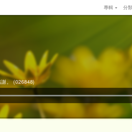
專輯
分
。 (026848)