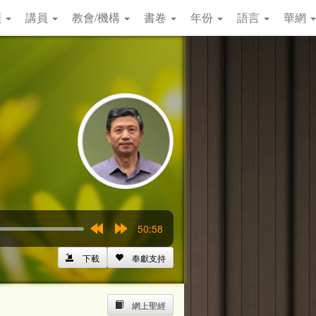
類
講員
教會/機構
書卷
年份
語言
華網
50:58
Rewind
Forward
15s
15s
下載
奉獻支持
網上聖經