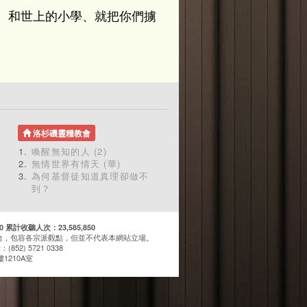
、和世上的小學、就把你們擄
洛杉磯靈糧教會
喚醒無知的人 (2)
無情世界有情天 (華)
為何基督徒知道真理卻做不
到？
計收聽人次：23,585,850
台，包容各宗派觀點，但並不代表本網站立場。
(852) 5721 0338
1210A室