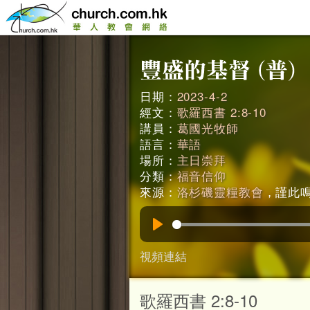
日期：
2023-4-2
經文：
歌羅西書 2:8-10
講員：
葛國光牧師
語言：
華語
場所：
主日崇拜
分類：
福音信仰
來源：
洛杉磯靈糧教會
，謹此鳴謝
Play
視頻連結
歌羅西書 2:8-10