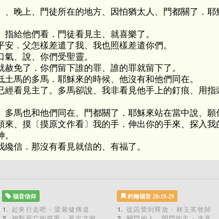
）、晚上、門徒所在的地方、因怕猶太人、門都關了．耶
、指給他們看．門徒看見主、就喜樂了。
平安．父怎樣差遣了我、我也照樣差遣你們。
口氣、說、你們受聖靈。
就赦免了．你們留下誰的罪、誰的罪就留下了。
低土馬的多馬．耶穌來的時候、他沒有和他們同在。
已經看見主了。多馬卻說、我非看見他手上的釘痕、用指
、多馬也和他們同在、門都關了．耶穌來站在當中說、願
頭來、摸〔摸原文作看〕我的手．伸出你的手來、探入我
神。
我纔信．那沒有看見就信的、有福了。
福音信仰
約翰福音 20:19-29
起來行走吧 - 梁紫健傳道
從囚禁到釋放 - 林玉英牧師
神對死亡的答案 - 黃志文牧
關門的人，開門的主 - 冼嘉