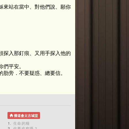
穌來站在當中、對他們說、願你
頭探入那釘痕、又用手探入他的
你們平安。
的肋旁．不要疑惑、總要信。
播道會太古城堂
生命的糧
你要痊愈嗎？