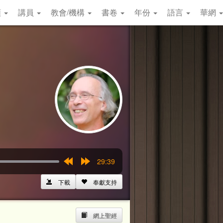
類
講員
教會/機構
書卷
年份
語言
華網
29:39
Rewind
Forward
15s
15s
下載
奉獻支持
網上聖經