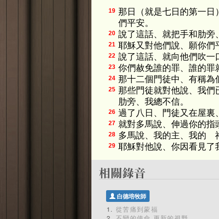
那日（就是七日的第一日
19
們平安。
說了這話、就把手和肋旁
20
耶穌又對他們說、願你們
21
說了這話、就向他們吹一
22
你們赦免誰的罪、誰的罪
23
那十二個門徒中、有稱為
24
那些門徒就對他說、我們
25
肋旁、我總不信。
過了八日、門徒又在屋裏
26
就對多馬說、伸過你的指
27
多馬說、我的主、我的 
28
耶穌對他說、你因看見了
29
白德培牧師
從苦痛到蒙福
不變的使命 更新的視野