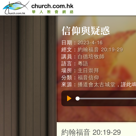
日期：
2023-4-16
經文：
約翰福音 20:19-29
講員：
白德培牧師
語言：
粵語
場所：
主日崇拜
分類：
福音信仰
來源：
播道會太古城堂
，謹此鳴謝
Play
約翰福音 20:19-29