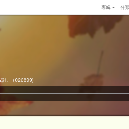
專輯
分
。 (026899)