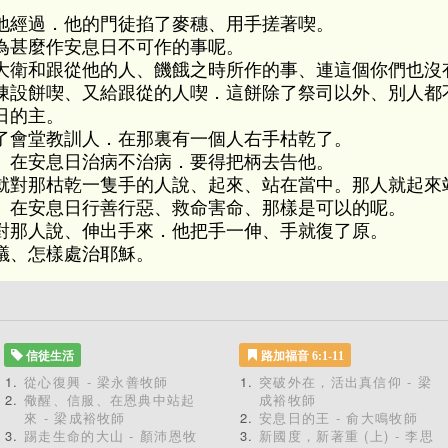
地經過．他的門徒掐了麥穗、用手搓著喫。
為甚麼作安息日不可作的事呢。
大衛和跟從他的人、饑餓之時所作的事、連這個你們也沒
陳設餅喫、又給跟從的人喫．這餅除了祭司以外、別人都
日的主。
了會堂教訓人．在那裏有一個人右手枯乾了。
、在安息日治病不治病．要得把柄去告他。
就對那枯乾一隻手的人說、起來、站在當中。那人就起來
、在安息日行善行惡、救命害命、那樣是可以的呢。
對那人說、伸出手來．他把手一伸、手就復了原。
議、怎樣處治耶穌。
信徒生活
路加福音 6:1-11
從心復興 - 梁永善牧師
突破外在，活出真信仰 - 梁
儆醒、信服、在恩典中站起
成裕牧師
來 - 梁成裕牧師
安息日的王 - 俞大鳴牧師
踢走生命的大山 - 顏沛恩牧
新國度，新著重 (上) - 李思