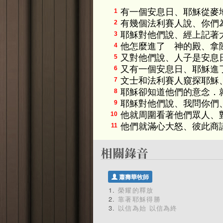
有一個安息日、耶穌從麥
1
有幾個法利賽人說、你們
2
耶穌對他們說、經上記著
3
他怎麼進了 神的殿、拿
4
又對他們說、人子是安息
5
又有一個安息日、耶穌進
6
文士和法利賽人窺探耶穌
7
耶穌卻知道他們的意念．
8
耶穌對他們說、我問你們
9
他就周圍看著他們眾人、
10
他們就滿心大怒、彼此商
11
蕭壽華牧師
榮耀的釋放
靠著耶穌得勝
以信為始 以信為終