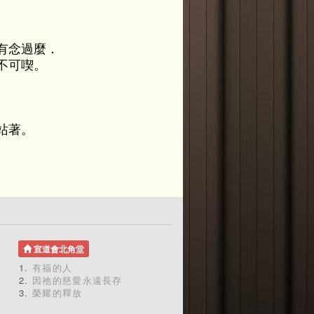
有念過麼．
不可喫。
站著。
宣道會北角堂
有福的人
因祂的慈愛永遠長存
榮耀的釋放