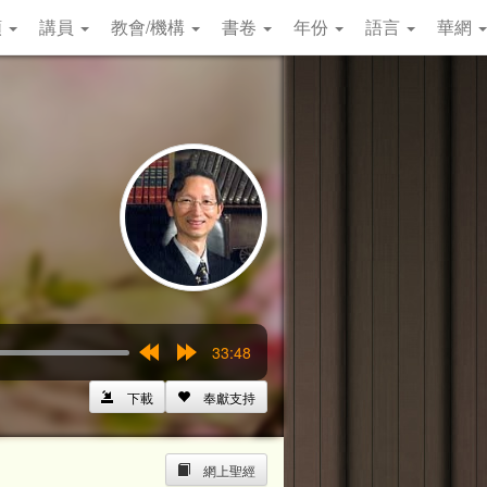
類
講員
教會/機構
書卷
年份
語言
華網
33:48
Rewind
Forward
15s
15s
下載
奉獻支持
網上聖經