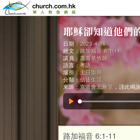
日期：
2023-4-16
經文：
路加福音 6:1-11
講員：
蕭壽華牧師
語言：
粵語
場所：
主日崇拜
分類：
信徒生活
來源：
宣道會北角堂
，謹此鳴謝。
Play
路加福音 6:1-11