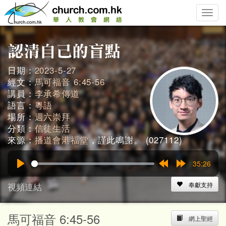
Toggle
naviga
日期：
2023-5-27
經文：
馬可福音 6:45-56
講員：
李承希傳道
語言：
粵語
場所：
週六崇拜
分類：
信徒生活
來源：
播道會港福堂
，謹此鳴謝。 (027112)
35:26
Play
Rewind
Forward
15s
15s
視頻連結
奉獻支持
馬可福音 6:45-56
網上聖經