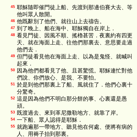
耶穌隨即催門徒上船、先渡到那邊伯賽大去、等
45
他叫眾人散開。
他既辭別了他們、就往山上去禱告。
46
到了晚上、船在海中、耶穌獨自在岸上．
47
看見門徒、因風不順、搖櫓甚苦．夜裏約有四更
48
天、就在海面上走、往他們那裏去、意思要走過
他們去．
但門徒看見他在海面上走、以為是鬼怪、就喊叫
49
起來．
因為他們都看見了他、且甚驚慌。耶穌連忙對他
50
們說、你們放心、是我、不要怕。
於是到他們那裏上了船、風就住了．他們心裏十
51
分驚奇。
這是因為他們不明白那分餅的事、心裏還是愚
52
頑。
既渡過去、來到革尼撒勒地方、就靠了岸。
53
一下船、眾人認得是耶穌．
54
就跑遍那一帶地方、聽見他在何處、便將有病的
55
人、用褥子抬到那裏。