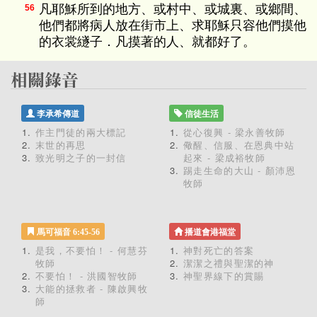
凡耶穌所到的地方、或村中、或城裏、或鄉間、
56
他們都將病人放在街市上、求耶穌只容他們摸他
的衣裳繸子．凡摸著的人、就都好了。
李承希傳道
信徒生活
作主門徒的兩大標記
從心復興 - 梁永善牧師
末世的再思
儆醒、信服、在恩典中站
致光明之子的一封信
起來 - 梁成裕牧師
踢走生命的大山 - 顏沛恩
牧師
馬可福音 6:45-56
播道會港福堂
是我，不要怕！ - 何慧芬
神對死亡的答案
牧師
潔潔之禮與聖潔的神
不要怕！ - 洪國智牧師
神聖界線下的賞賜
大能的拯救者 - 陳啟興牧
師