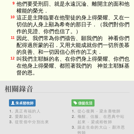
他們要受刑罰、就是永遠沉淪、離開主的面和他
9
權能的榮光．
這正是主降臨要在他聖徒的身上得榮耀、又在一
10
切信的人身上顯為希奇的那日子．（我們對你們
作的見證、你們也信了。）
因此、我們常為你們禱告、願我們的 神看你們
11
配得過所蒙的召．又用大能成就你們一切所羨慕
的良善、和一切因信心所作的工夫．
叫我們主耶穌的名、在你們身上得榮耀、你們也
12
在他身上得榮耀、都照著我們的 神並主耶穌基
督的恩。
朱卓慈牧師
信徒生活
真正有福的人
從心復興 - 梁永善牧師
愛鄰如己
儆醒、信服、在恩典中站
從世俗中分別出來
起來 - 梁成裕牧師
踢走生命的大山 - 顏沛恩
牧師