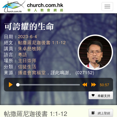
Toggle
naviga
日期：
2023-6-4
經文：
帖撒羅尼迦後書 1:1-12
講員：
朱卓慈牧師
語言：
粵語
場所：
主日崇拜
分類：
信徒生活
來源：
播道會窩福堂
，謹此鳴謝。 (027152)
50:57
Play
Rewind
Forward
15s
15s
奉獻支持
帖撒羅尼迦後書 1:1-12
網上聖經