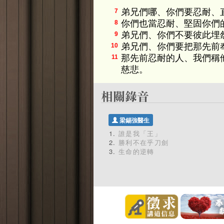
弟兄們哪、你們要忍耐、
7
你們也當忍耐、堅固你們
8
弟兄們、你們不要彼此埋
9
弟兄們、你們要把那先前
10
那先前忍耐的人、我們稱
11
慈悲。
梁錫強醫生
誰是我「王」
勝利不在乎刀劍
生命的逆轉