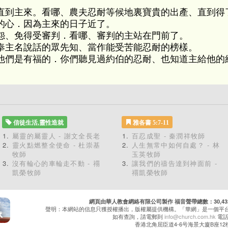
直到主來。看哪、農夫忍耐等候地裏寶貴的出產、直到得
的心．因為主來的日子近了。
怨、免得受審判．看哪、審判的主站在門前了。
奉主名說話的眾先知、當作能受苦能忍耐的榜樣。
他們是有福的．你們聽見過約伯的忍耐、也知道主給他的
信徒生活,靈性造就
雅各書 5:7-11
屬靈的屬靈人 - 謝文全長老
百忍成聖 - 秦潤祥牧師
靈火點燃整全使命 - 杜崇基
人生無常中如何自處？ - 林
牧師
玉英牧師
沒有輪心的車輪走不動 - 禤
讓我們的禱告達到神面前 -
凱榮牧師
禤凱榮牧師
網頁由華人教會網絡有限公司製作 福音聲帶總數：30,432 累
聲明：本網站的信息只獲授權播出，版權屬提供機構。「華網」是一個平
如有查詢，請電郵到
info@church.com.hk
電話：
香港北角屈臣道4-6号海景大廈B座12樓