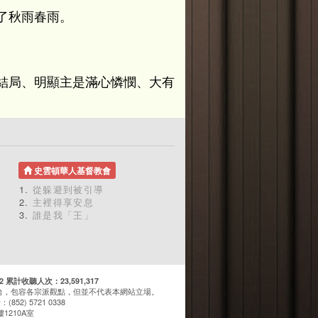
了秋雨春雨。
結局、明顯主是滿心憐憫、大有
史雲頓華人基督教會
從躲避到被引導
主裡得享安息
誰是我「王」
計收聽人次：23,591,317
台，包容各宗派觀點，但並不代表本網站立場。
(852) 5721 0338
1210A室