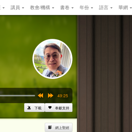
類
講員
教會/機構
書卷
年份
語言
華網
49:25
Rewind
Forward
15s
15s
下載
奉獻支持
網上聖經