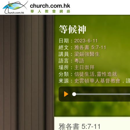
日期：
2023-6-11
經文：
雅各書 5:7-11
講員：
梁錫強醫生
語言：
粵語
場所：
主日崇拜
分類：
信徒生活,靈性造就
來源：
史雲頓華人基督教會
，謹
Play
雅各書 5:7-11