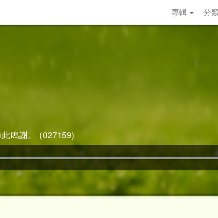
專輯
分
此鳴謝。 (027159)