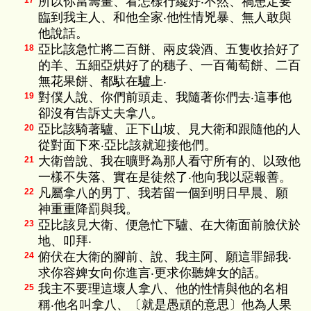
所以你當籌畫、看怎樣行纔好‧不然、禍患定要
17
臨到我主人、和他全家‧他性情兇暴、無人敢與
他說話。
亞比該急忙將二百餅、兩皮袋酒、五隻收拾好了
18
的羊、五細亞烘好了的穗子、一百葡萄餅、二百
無花果餅、都馱在驢上‧
對僕人說、你們前頭走、我隨著你們去‧這事他
19
卻沒有告訴丈夫拿八。
亞比該騎著驢、正下山坡、見大衛和跟隨他的人
20
從對面下來‧亞比該就迎接他們。
大衛曾說、我在曠野為那人看守所有的、以致他
21
一樣不失落、實在是徒然了‧他向我以惡報善。
凡屬拿八的男丁、我若留一個到明日早晨、願
22
神重重降罰與我。
亞比該見大衛、便急忙下驢、在大衛面前臉伏於
23
地、叩拜‧
俯伏在大衛的腳前、說、我主阿、願這罪歸我‧
24
求你容婢女向你進言‧更求你聽婢女的話。
我主不要理這壞人拿八、他的性情與他的名相
25
稱‧他名叫拿八、〔就是愚頑的意思〕他為人果