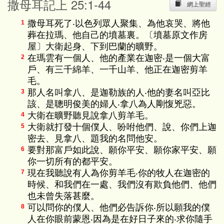
撒母耳記上 25:1-44
網上聖經
撒母耳死了‧以色列眾人聚集、為他哀哭、將他
1
葬在拉瑪、他自己的墳墓裏。〔墳墓原文作房
屋〕大衛起身、下到巴蘭的曠野。
在瑪雲有一個人、他的產業在迦密‧是一個大富
2
戶、有三千綿羊、一千山羊、他正在迦密剪羊
毛。
那人名叫拿八、是迦勒族的人‧他的妻名叫亞比
3
該、是聰明俊美的婦人‧拿八為人剛愎兇惡。
大衛在曠野聽見說拿八剪羊毛。
4
大衛就打發十個僕人、吩咐他們、說、你們上迦
5
密去、見拿八、題我的名問他安。
要對那富戶如此說、願你平安、願你家平安、願
6
你一切所有的都平安。
現在我聽說有人為你剪羊毛‧你的牧人在迦密的
7
時候、和我們在一處、我們沒有欺負他們、他們
也未曾失落甚麼。
可以問你的僕人、他們必告訴你‧所以願我的僕
8
人在你眼前蒙恩‧因為是在好日子來的‧求你隨手