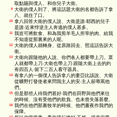
取點賜與僕人、和你兒子大衛。
大衛的僕人到了、將這話題大衛的名都告訴了拿
9
八、就住了口。
拿八回答大衛的僕人說、大衛是誰‧耶西的兒子
10
是誰‧近來悖逆主人奔逃的僕人甚多。
我豈可將飲食、和為我剪羊毛人所宰的肉、給我
11
不知道從那裏來的人呢。
大衛的僕人就轉身、從原路回去、照這話告訴大
12
衛。
大衛向跟隨他的人說、你們各人都要帶上刀。眾
13
人就都帶上刀‧大衛也帶上刀‧跟隨大衛上去的約
有四百人‧留下二百人看守器具。
有拿八的一個僕人告訴拿八的妻亞比該說、大衛
14
從曠野打發使者來問我主人的安‧主人卻辱罵他
們。
但是那些人待我們甚好‧我們在田野與他們來往
15
的時候、沒有受他們的欺負、也未曾失落甚麼。
我們在他們那裏牧羊的時候、他們晝夜作我們的
16
保障。