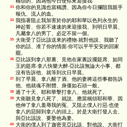
稱頌的、因為他今日使你來迎接我‧
你和你的見識也當稱讚、因為你今日攔阻我親手
33
報仇、流人的血。
我指著阻止我加害於你的耶和華以色列永生的
34
神起誓、你若不速速的來迎接我、到明日早晨、
凡屬拿八的男丁、必定不留一個。
大衛受了亞比該送來的禮物‧就對他說、我聽了
35
你的話、准了你的情面‧你可以平平安安的回家
罷。
亞比該到拿八那裏、見他在家裏設擺筵席、如同
36
王的筵席‧拿八快樂大醉‧亞比該無論大小事、都
沒有告訴他、就等到次日早晨。
到了早晨、拿八醒了酒、他的妻將這些事都告訴
37
他、他就魂不附體、身僵如石頭一般。
過了十天、耶和華擊打拿八、他就死了。
38
大衛聽見拿八死了、就說、應當稱頌耶和華、因
39
他伸了拿八羞辱我的冤、又阻止僕人行惡‧也使
拿八的惡歸到拿八的頭上。於是大衛打發人去、
與亞比該說、要娶他為妻。
大衛的僕人到了迦密見亞比該、對他說、大衛打
40