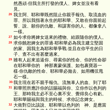
然愚頑‧但我主所打發的僕人、婢女並沒有看
見。
我主阿、耶和華既然阻止你親手報仇、取流血的
26
罪、所以我指著永生的耶和華、又敢在你面前起
誓、說、願你的仇敵、和謀害你的人、都像拿八
一樣。
如今求你將婢女送來的禮物、給跟隨你的僕人。
27
求你饒恕婢女的罪過‧耶和華必為我主建立堅固
28
的家、因我主為耶和華爭戰‧並且在你平生的日
子、查不出有甚麼過來。
雖有人起來追逼你、尋索你的性命、你的性命卻
29
在耶和華你的 神那裏蒙保護、如包裹寶器一
樣‧你仇敵的性命、耶和華必拋去、如用機弦甩
石一樣。
我主現在若不親手報仇、流無辜人的血、到了耶
30-
和華照所應許你的話賜福與你、立你作以色列的
31
王、那時我主必不至心裏不安、覺得良心有虧。
耶和華賜福與我主的時候、求你記念婢女。
大衛對亞比該說、耶和華以色列的 神、是應當
32