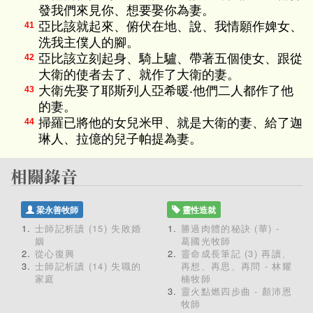
發我們來見你、想要娶你為妻。
亞比該就起來、俯伏在地、說、我情願作婢女、
41
洗我主僕人的腳。
亞比該立刻起身、騎上驢、帶著五個使女、跟從
42
大衛的使者去了、就作了大衛的妻。
大衛先娶了耶斯列人亞希暖‧他們二人都作了他
43
的妻。
掃羅已將他的女兒米甲、就是大衛的妻、給了迦
44
琳人、拉億的兒子帕提為妻。
梁永善牧師
靈性造就
士師記析讀 (15) 失敗婚
勝過肉體的秘訣 (華) -
姻
葛國光牧師
從心復興
靈命成長筆記 (3) 再讀、
士師記析讀 (14) 失職的
再想、再思、再問 - 林耀
家庭
楠牧師
靈火點燃四步曲 - 顏沛恩
牧師