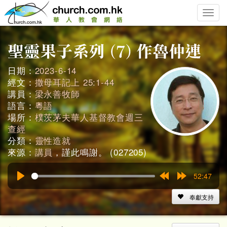
Toggle
naviga
日期：
2023-6-14
經文：
撒母耳記上 25:1-44
講員：
梁永善牧師
語言：
粵語
場所：
樸茨茅夫華人基督教會週三
查經
分類：
靈性造就
來源：
講員
，謹此鳴謝。 (027205)
52:47
Play
Rewind
Forward
15s
15s
奉獻支持