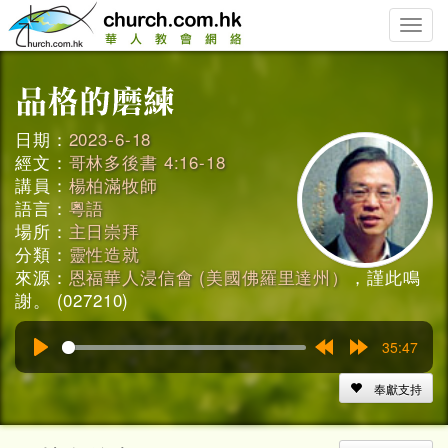
Toggle
naviga
日期：
2023-6-18
經文：
哥林多後書 4:16-18
講員：
楊柏滿牧師
語言：
粵語
場所：
主日崇拜
分類：
靈性造就
來源：
恩福華人浸信會 (美國佛羅里達州）
，謹此鳴
謝。 (027210)
35:47
Play
Rewind
Forward
15s
15s
奉獻支持