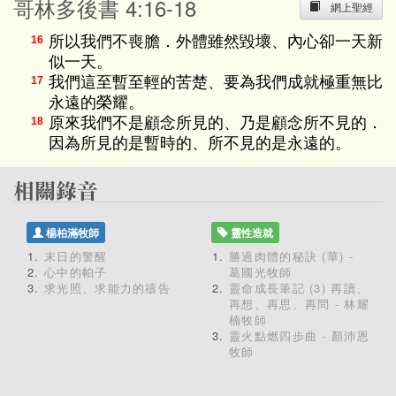
哥林多後書 4:16-18
網上聖經
所以我們不喪膽．外體雖然毀壞、內心卻一天新
16
似一天。
我們這至暫至輕的苦楚、要為我們成就極重無比
17
永遠的榮耀。
原來我們不是顧念所見的、乃是顧念所不見的．
18
因為所見的是暫時的、所不見的是永遠的。
楊柏滿牧師
靈性造就
末日的警醒
勝過肉體的秘訣 (華) -
心中的帕子
葛國光牧師
求光照、求能力的禱告
靈命成長筆記 (3) 再讀、
再想、再思、再問 - 林耀
楠牧師
靈火點燃四步曲 - 顏沛恩
牧師