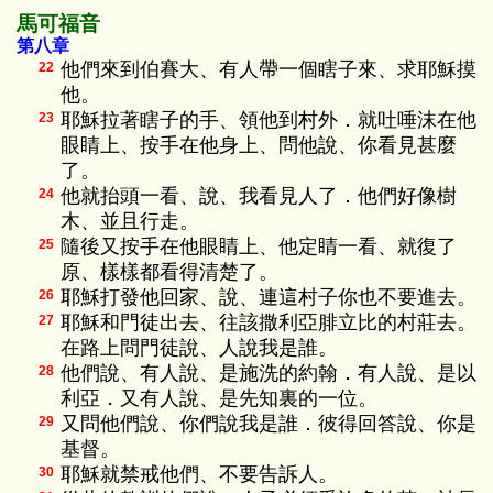
馬可福音
第八章
他們來到伯賽大、有人帶一個瞎子來、求耶穌摸
22
他。
耶穌拉著瞎子的手、領他到村外．就吐唾沫在他
23
眼睛上、按手在他身上、問他說、你看見甚麼
了。
他就抬頭一看、說、我看見人了．他們好像樹
24
木、並且行走。
隨後又按手在他眼睛上、他定睛一看、就復了
25
原、樣樣都看得清楚了。
耶穌打發他回家、說、連這村子你也不要進去。
26
耶穌和門徒出去、往該撒利亞腓立比的村莊去。
27
在路上問門徒說、人說我是誰。
他們說、有人說、是施洗的約翰．有人說、是以
28
利亞．又有人說、是先知裏的一位。
又問他們說、你們說我是誰．彼得回答說、你是
29
基督。
耶穌就禁戒他們、不要告訴人。
30