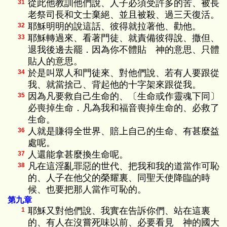
從此他教訓他們說、人子必須受許多的苦、被長
31
老祭司長和文士棄絕、並且被殺、過三天復活。
耶穌明明的說這話、彼得就拉著他、勸他。
32
耶穌轉過來、看著門徒、就責備彼得說、撒但、
33
退我後邊去罷．因為你不體貼 神的意思、只體
貼人的意思。
於是叫眾人和門徒來、對他們說、若有人要跟從
34
我、就當捨己、背起他的十字架來跟從我。
因為凡要救自己生命的、〔生命或作靈魂下同〕
35
必喪掉生命．凡為我和福音喪掉生命的、必救了
生命。
人就是賺得全世界、賠上自己的生命、有甚麼益
36
處呢。
人還能拿甚麼換生命呢。
37
凡在這淫亂罪惡的世代、把我和我的道當作可恥
38
的、人子在他父的榮耀裏、同聖天使降臨的時
候、也要把那人當作可恥的。
第九章
耶穌又對他們說、我實在告訴你們、站在這裏
1
的、有人在沒嘗死味以前、必要看見 神的國大