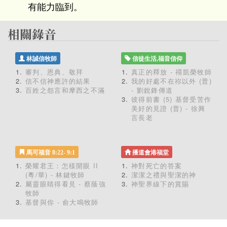
有能力臨到。
林誠信牧師
信徒生活,福音信仰
審判、恩典、敬拜
真正的釋放 - 禤凱榮牧師
信不信神應許的結果
我的好處不在祢以外 (普)
百姓之怨言和摩西之不滿
- 劉銳鋒傳道
彼得前書 (5) 基督受苦作
美好的見證 (普) - 徐興
言長老
馬可福音 8:22- 9:1
播道會港福堂
榮耀君王：怎樣開眼 II
神對死亡的答案
(粵/華) - 林鍵牧師
潔潔之禮與聖潔的神
屬靈眼睛得看見 - 蔡蔭強
神聖界線下的賞賜
牧師
基督與你 - 俞大鳴牧師