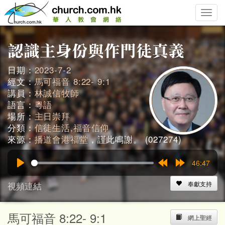
Toggle
naviga
日期：
2023-7-2
經文：
馬可福音 8:22- 9:1
講員：
林誠信牧師
語言：
粵語
場所：
主日崇拜
分類：
信徒生活,福音信仰
來源：
播道會港福堂
，謹此鳴謝。 (027274)
46:47
Play
Rewind
Forward
15s
15s
視頻連結
奉獻支持
馬可福音 8:22- 9:1
網上聖經