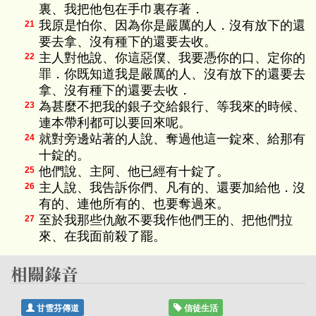
裏、我把他包在手巾裏存著．
我原是怕你、因為你是嚴厲的人．沒有放下的還
21
要去拿、沒有種下的還要去收。
主人對他說、你這惡僕、我要憑你的口、定你的
22
罪．你既知道我是嚴厲的人、沒有放下的還要去
拿、沒有種下的還要去收．
為甚麼不把我的銀子交給銀行、等我來的時候、
23
連本帶利都可以要回來呢。
就對旁邊站著的人說、奪過他這一錠來、給那有
24
十錠的。
他們說、主阿、他已經有十錠了。
25
主人說、我告訴你們、凡有的、還要加給他．沒
26
有的、連他所有的、也要奪過來。
至於我那些仇敵不要我作他們王的、把他們拉
27
來、在我面前殺了罷。
甘雪芬傳道
信徒生活