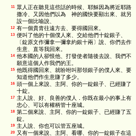
眾人正在聽見這些話的時候、耶穌因為將近耶路
11
撒冷、又因他們以為 神的國快要顯出來、就另
設一個比喻說、
有一個貴胄往遠方去、要得國回來。
12
便叫了他的十個僕人來、交給他們十錠銀子、
13
〔錠原文作彌拿一彌拿約銀十兩〕說、你們去作
生意、直等我回來。
他本國的人卻恨他、打發使者隨後去說、我們不
14
願意這個人作我們的王。
他既得國回來、就吩咐叫那領銀子的僕人來、要
15
知道他們作生意賺了多少。
頭一個上來說、主阿、你的一錠銀子、已經賺了
16
十錠。
主人說、好、良善的僕人．你既在最小的事上有
17
忠心、可以有權柄管十座城。
第二個來說、主阿、你的一錠銀子、已經賺了五
18
錠。
主人說、你也可以管五座城。
19
又有一個來說、主阿、看哪、你的一錠銀子在這
20