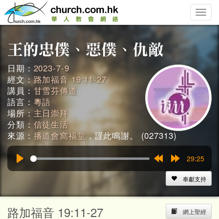
Toggle
naviga
日期：
2023-7-9
經文：
路加福音 19:11-27
講員：
甘雪芬傳道
語言：
粵語
場所：
主日崇拜
分類：
信徒生活
來源：
播道會窩福堂
，謹此鳴謝。 (027313)
29:25
Play
Rewind
Forward
15s
15s
奉獻支持
路加福音 19:11-27
網上聖經