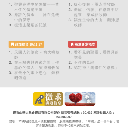
聖靈充滿中的無懼——禁
從心復興 - 梁永善牧師
不住的傳揚主道
儆醒、信服、在恩典中站
應許的傳承——神在危機
起來 - 梁成裕牧師
中的保守
踢走生命的大山 - 顏沛恩
復活主榮耀的記號
牧師
路加福音 19:11-27
播道會窩福堂
天國人的使命 - 俞大鳴牧
看不見的聖靈，看得見的
師
增長
在王離去與再來之間：作
不住的見證
忠心的僕人 - 梁成裕牧師
認定神「無條件的恩典」
在最小的事上忠心 - 鍾梓
昭傳道
網頁由華人教會網絡有限公司製作 福音聲帶總數：30,432 累計收聽人次：
23,596,097
聲明：本網站的信息只獲授權播出，版權屬提供機構。「華網」是一個平台，包
容各宗派觀點，但並不代表本網站立場。