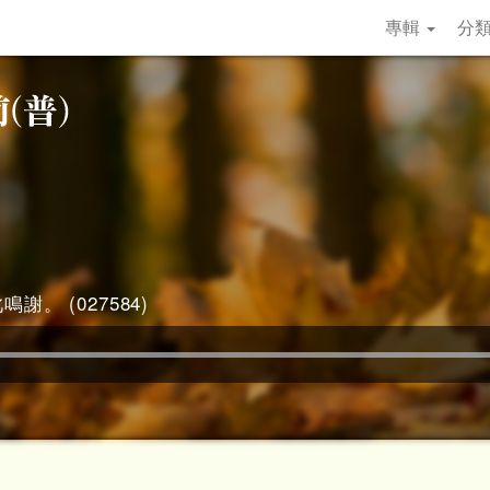
專輯
分
謝。 (027584)