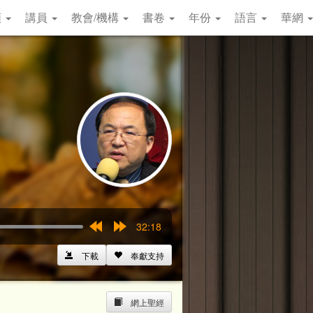
類
講員
教會/機構
書卷
年份
語言
華網
32:18
Rewind
Forward
15s
15s
下載
奉獻支持
網上聖經