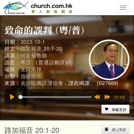
Toggle
naviga
日期：
2023-10-1
經文：
路加福音 20:1-20
講員：
何家倫牧師
語言：
粵語
（
普通話翻譯
）
場所：
主日崇拜
分類：
信徒生活
來源：
尖沙咀國語浸信會
，謹此鳴謝。 (027669)
31:02
Play
Rewind
Forward
15s
15s
奉獻支持
路加福音 20:1-20
網上聖經