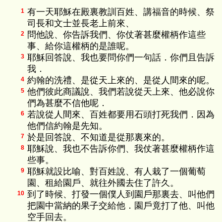
有一天耶穌在殿裏教訓百姓、講福音的時候、祭
1
司長和文士並長老上前來、
問他說、你告訴我們、你仗著甚麼權柄作這些
2
事、給你這權柄的是誰呢。
耶穌回答說、我也要問你們一句話．你們且告訴
3
我．
約翰的洗禮、是從天上來的、是從人間來的呢。
4
他們彼此商議說、我們若說從天上來、他必說你
5
們為甚麼不信他呢．
若說從人間來、百姓都要用石頭打死我們．因為
6
他們信約翰是先知。
於是回答說、不知道是從那裏來的。
7
耶穌說、我也不告訴你們、我仗著甚麼權柄作這
8
些事。
耶穌就設比喻、對百姓說、有人栽了一個葡萄
9
園、租給園戶、就往外國去住了許久。
到了時候、打發一個僕人到園戶那裏去、叫他們
10
把園中當納的果子交給他．園戶竟打了他、叫他
空手回去。