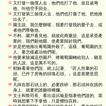
又打發一個僕人去．他們也打了他、並且凌辱
11
他、叫他空手回去。
又打發第三個僕人去．他們也打傷了他、把他推
12
出去了。
園主說、我怎麼辦呢．我要打發我的愛子去．或
13
者他們尊敬他。
不料、園戶看見他、就彼此商量說、這是承受產
14
業的．我們殺他罷、使產業歸於我們。
於是把他推出葡萄園外殺了。這樣、葡萄園的主
15
人、要怎樣處治他們呢。
他要來除滅這些園戶、將葡萄園轉給別人．聽見
16
的人說、這是萬不可的。
耶穌看著他們說、經上記著、『匠人所棄的石
17
頭、已作了房角的頭塊石頭。』這是甚麼意思
呢。
凡掉在那石頭上的、必要跌碎．那石頭掉在誰的
18
身上、就要把誰砸得稀爛。
文士和祭司長、看出這比喻是指著他們說的、當
19
時就想要下手拿他．只是懼怕百姓。