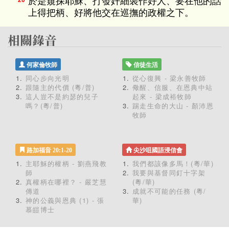
於是窺探耶穌、打發奸細裝作好人、要在他的話
20
上得把柄、好將他交在巡撫的政權之下。
何家倫牧師
信徒生活
同心步向光明
從心復興 - 梁永善牧師
跟隨主的代價 (粵/普)
儆醒、信服、在恩典中站
這人豈不是約瑟的兒子
起來 - 梁成裕牧師
嗎？(粵/普)
踢走生命的大山 - 顏沛恩
牧師
路加福音 20:1-20
尖沙咀國語浸信會
主耶穌的權柄 - 劉燕飛教
我們都該像多馬！(粵/華)
師
我要與基督同釘十字架
真權柄在哪裡？ - 嚴芝慧
(粵/華)
傳道
成就不可能的任務 (粵/
神的公義與恩典 (1) - 張
華)
慕皚博士