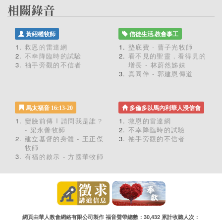
黃紹權牧師
信徒生活,教會事工
救恩的雷達網
墊底費 - 曹子光牧師
不幸降臨時的試驗
看不見的聖靈，看得見的
袖手旁觀的不信者
增長 - 林蔚然姊妹
真同伴 - 郭建恩傳道
馬太福音 16:13-20
多倫多以馬內利華人浸信會
變臉前傳 I 請問我是誰？
救恩的雷達網
- 梁永善牧師
不幸降臨時的試驗
建立基督的身體 - 王正傑
袖手旁觀的不信者
牧師
有福的啟示 - 方國華牧師
網頁由華人教會網絡有限公司製作 福音聲帶總數：30,432 累計收聽人次：