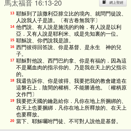
馬太福音 16:13-20
網上聖經
耶穌到了該撒利亞腓立比的境內、就問門徒說、
13
人說我人子是誰。〔有古卷無我字〕
他們說、有人說是施洗的約翰．有人說是以利
14
亞．又有人說是耶利米、或是先知裏的一位。
耶穌說、你們說我是誰。
15
西門彼得回答說、你是基督、是永生 神的兒
16
子。
耶穌對他說、西門巴約拿、你是有福的．因為這
17
不是屬血肉的指示你的、乃是我在天上的父指示
的。
我還告訴你、你是彼得、我要把我的教會建造在
18
這磐石上．陰間的權柄、不能勝過他。〔權柄原
文作門〕
我要把天國的鑰匙給你．凡你在地上所捆綁的、
19
在天上也要捆綁．凡你在地上所釋放的、在天上
也要釋放。
當下、耶穌囑咐門徒、不可對人說他是基督。
20