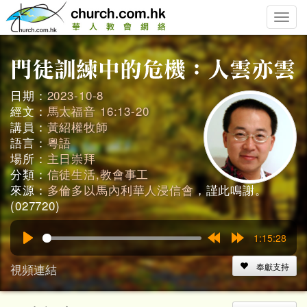
Toggle
naviga
日期：
2023-10-8
經文：
馬太福音 16:13-20
講員：
黃紹權牧師
語言：
粵語
場所：
主日崇拜
分類：
信徒生活,教會事工
來源：
多倫多以馬內利華人浸信會
，謹此鳴謝。
(027720)
1:15:28
Play
Rewind
Forward
15s
15s
視頻連結
奉獻支持