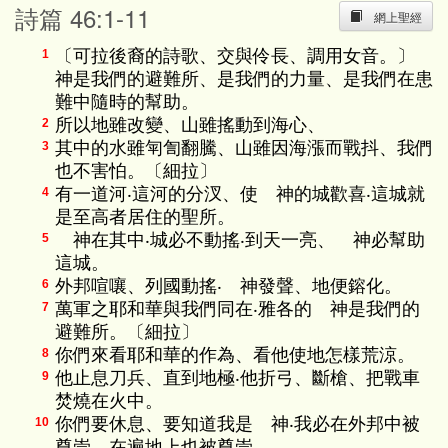
詩篇 46:1-11
網上聖經
〔可拉後裔的詩歌、交與伶長、調用女音。〕
1
神是我們的避難所、是我們的力量、是我們在患
難中隨時的幫助。
所以地雖改變、山雖搖動到海心、
2
其中的水雖匉訇翻騰、山雖因海漲而戰抖、我們
3
也不害怕。〔細拉〕
有一道河‧這河的分汊、使 神的城歡喜‧這城就
4
是至高者居住的聖所。
神在其中‧城必不動搖‧到天一亮、 神必幫助
5
這城。
外邦喧嚷、列國動搖‧ 神發聲、地便鎔化。
6
萬軍之耶和華與我們同在‧雅各的 神是我們的
7
避難所。〔細拉〕
你們來看耶和華的作為、看他使地怎樣荒涼。
8
他止息刀兵、直到地極‧他折弓、斷槍、把戰車
9
焚燒在火中。
你們要休息、要知道我是 神‧我必在外邦中被
10
尊崇、在遍地上也被尊崇。