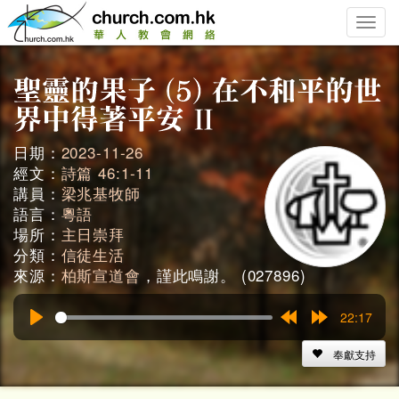
Toggle
naviga
日期：
2023-11-26
經文：
詩篇 46:1-11
講員：
梁兆基牧師
語言：
粵語
場所：
主日崇拜
分類：
信徒生活
來源：
柏斯宣道會
，謹此鳴謝。 (027896)
22:17
Play
Rewind
Forward
15s
15s
奉獻支持