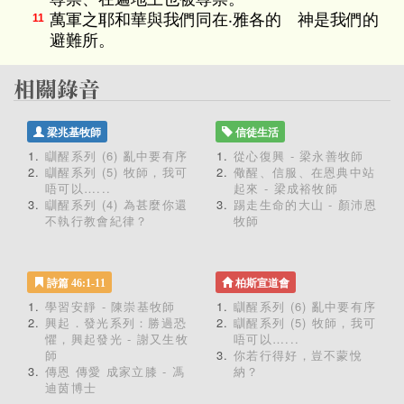
萬軍之耶和華與我們同在‧雅各的 神是我們的
11
避難所。
梁兆基牧師
信徒生活
瞓醒系列 (6) 亂中要有序
從心復興 - 梁永善牧師
瞓醒系列 (5) 牧師，我可
儆醒、信服、在恩典中站
唔可以…...
起來 - 梁成裕牧師
瞓醒系列 (4) 為甚麼你還
踢走生命的大山 - 顏沛恩
不執行教會紀律？
牧師
詩篇 46:1-11
柏斯宣道會
學習安靜 - 陳崇基牧師
瞓醒系列 (6) 亂中要有序
興起．發光系列：勝過恐
瞓醒系列 (5) 牧師，我可
懼，興起發光 - 謝又生牧
唔可以…...
師
你若行得好，豈不蒙悅
傳恩 傳愛 成家立膝 - 馮
納？
迪茵博士