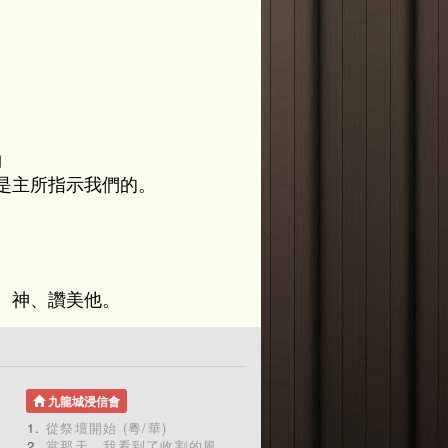
〕
是主所指示我們的。
 神、讚美他。
九龍城浸信會
從祭壇開始 (粵/華)
當那天，我看到了收割的風