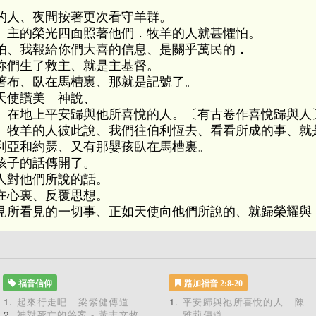
的人、夜間按著更次看守羊群。
、主的榮光四面照著他們．牧羊的人就甚懼怕。
怕、我報給你們大喜的信息、是關乎萬民的．
你們生了救主、就是主基督。
著布、臥在馬槽裏、那就是記號了。
天使讚美 神說、
、在地上平安歸與他所喜悅的人。〔有古卷作喜悅歸與人
、牧羊的人彼此說、我們往伯利恆去、看看所成的事、就
利亞和約瑟、又有那嬰孩臥在馬槽裏。
孩子的話傳開了。
人對他們所說的話。
在心裏、反覆思想。
見所看見的一切事、正如天使向他們所說的、就歸榮耀與
福音信仰
路加福音 2:8-20
起來行走吧 - 梁紫健傳道
平安歸與祂所喜悅的人 - 陳
神對死亡的答案 - 黃志文牧
雅莉傳道