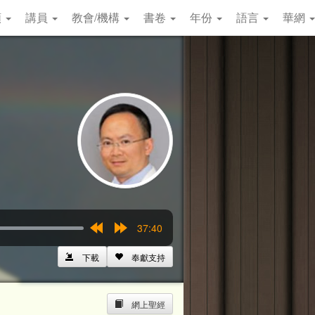
類
講員
教會/機構
書卷
年份
語言
華網
37:40
Rewind
Forward
15s
15s
下載
奉獻支持
網上聖經