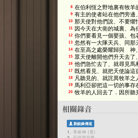
在伯利恆之野地裏有牧羊
8
有主的使者站在他們旁邊
9
那天使對他們說、不要懼
10
因今天在大衛的城裏、為
11
你們要看見一個嬰孩、包
12
忽然有一大隊天兵、同那
13
在至高之處榮耀歸與 神
14
眾天使離開他們升天去了
15
他們急忙去了、就尋見馬
16
既然看見、就把天使論這
17
凡聽見的、就詫異牧羊之
18
馬利亞卻把這一切的事存
19
牧羊的人回去了．因所聽
20
劉銳鋒傳道
等候神 (普)
石頭與冠冕