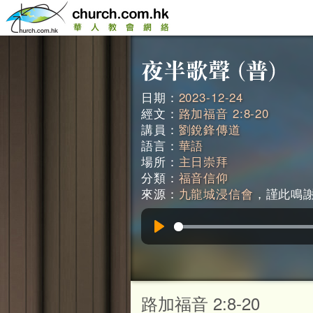
日期：
2023-12-24
經文：
路加福音 2:8-20
講員：
劉銳鋒傳道
語言：
華語
場所：
主日崇拜
分類：
福音信仰
來源：
九龍城浸信會
，謹此鳴謝。
Play
路加福音 2:8-20