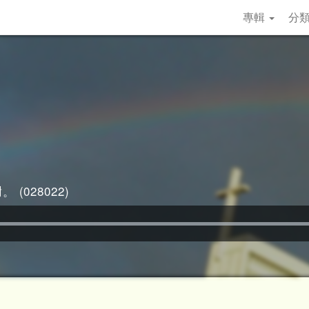
專輯
分
 (028022)