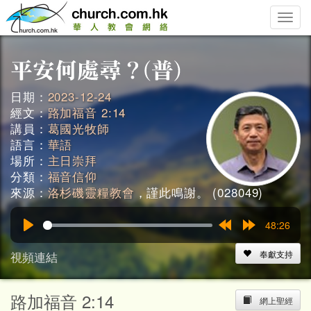
Toggle
naviga
日期：
2023-12-24
經文：
路加福音 2:14
講員：
葛國光牧師
語言：
華語
場所：
主日崇拜
分類：
福音信仰
來源：
洛杉磯靈糧教會
，謹此鳴謝。 (028049)
48:26
Play
Rewind
Forward
15s
15s
視頻連結
奉獻支持
路加福音 2:14
網上聖經