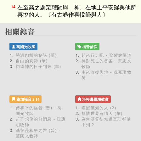
在至高之處榮耀歸與 神、在地上平安歸與他所
14
喜悅的人。〔有古卷作喜悅歸與人〕
葛國光牧師
福音信仰
勝過肉體的秘訣 (華)
起來行走吧 - 梁紫健傳道
自由的真諦 (華)
神對死亡的答案 - 黃志文
切望神的日子到來 (華)
牧師
主來收復失地 - 冼嘉琪牧
師
路加福音 2:14
洛杉磯靈糧教會
傳和平的福音 (普) - 葛
喚醒無知的人 (2)
國光牧師
無情世界有情天 (華)
超乎想像的好消息 - 江惠
為何基督徒知道真理卻做
明牧師
不到？
基督是和平之君 (普) -
葛國光牧師