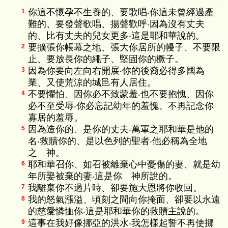
你這不懷孕不生養的、要歌唱‧你這未曾經過產
1
難的、要發聲歌唱、揚聲歡呼‧因為沒有丈夫
的、比有丈夫的兒女更多‧這是耶和華說的。
要擴張你帳幕之地、張大你居所的幔子、不要限
2
止、要放長你的繩子、堅固你的橛子。
因為你要向左向右開展‧你的後裔必得多國為
3
業、又使荒涼的城邑有人居住。
不要懼怕、因你必不致蒙羞‧也不要抱愧、因你
4
必不至受辱‧你必忘記幼年的羞愧、不再記念你
寡居的羞辱。
因為造你的、是你的丈夫‧萬軍之耶和華是他的
5
名‧救贖你的、是以色列的聖者‧他必稱為全地
之 神。
耶和華召你、如召被離棄心中憂傷的妻、就是幼
6
年所娶被棄的妻‧這是你 神所說的。
我離棄你不過片時、卻要施大恩將你收回。
7
我的怒氣漲溢、頃刻之間向你掩面、卻要以永遠
8
的慈愛憐恤你‧這是耶和華你的救贖主說的。
這事在我好像挪亞的洪水‧我怎樣起誓不再使挪
9