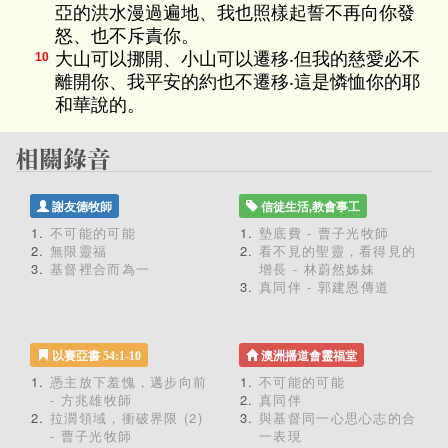
亞的洪水漫過遍地、我也照樣起誓不再向你發
怒、也不斥責你。
大山可以挪開、小山可以遷移‧但我的慈愛必不
10
離開你、我平安的約也不遷移‧這是憐恤你的耶
和華說的。
謝友德牧師
信徒生活,教會事工
不可能的可能
墊底費 - 曹子光牧師
無限靈福
看不見的聖靈，看得見的
基督裡合而為一
增長 - 林蔚然姊妹
真同伴 - 郭建恩傳道
以賽亞書 54:1-10
澳洲播道會靈福堂
憑主放下羞愧，邁步向前
不可能的可能
- 方兆雄牧師
真同伴
拉濶領域，衝破界限 (2)
與基督同一心思心志的合
- 曹子光牧師
一表現