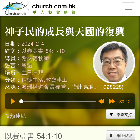
Toggle
naviga
日期：
2024-2-4
經文：
以賽亞書 54:1-10
講員：
謝友德牧師
語言：
粵語
場所：
主日崇拜
分類：
信徒生活,教會事工
來源：
澳洲播道會靈福堂
，謹此鳴謝。 (028228)
30:12
Play
Rewind
Forward
15s
15s
視頻連結
奉獻支持
以賽亞書 54:1-10
網上聖經