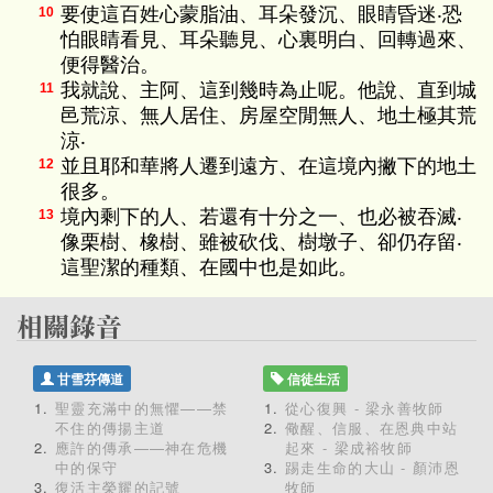
要使這百姓心蒙脂油、耳朵發沉、眼睛昏迷‧恐
10
怕眼睛看見、耳朵聽見、心裏明白、回轉過來、
便得醫治。
我就說、主阿、這到幾時為止呢。他說、直到城
11
邑荒涼、無人居住、房屋空閒無人、地土極其荒
涼‧
並且耶和華將人遷到遠方、在這境內撇下的地土
12
很多。
境內剩下的人、若還有十分之一、也必被吞滅‧
13
像栗樹、橡樹、雖被砍伐、樹墩子、卻仍存留‧
這聖潔的種類、在國中也是如此。
甘雪芬傳道
信徒生活
聖靈充滿中的無懼——禁
從心復興 - 梁永善牧師
不住的傳揚主道
儆醒、信服、在恩典中站
應許的傳承——神在危機
起來 - 梁成裕牧師
中的保守
踢走生命的大山 - 顏沛恩
復活主榮耀的記號
牧師