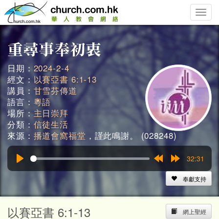
Toggle
naviga
日期：
2024-2-4
經文：
以賽亞書 6:1-13
講員：
甘雪芬傳道
語言：
粵語
場所：
主日崇拜
分類：
信徒生活
來源：
播道會窩福堂
，謹此鳴謝。 (028248)
32:31
Play
Rewind
Forward
15s
15s
奉獻支持
以賽亞書 6:1-13
網上聖經