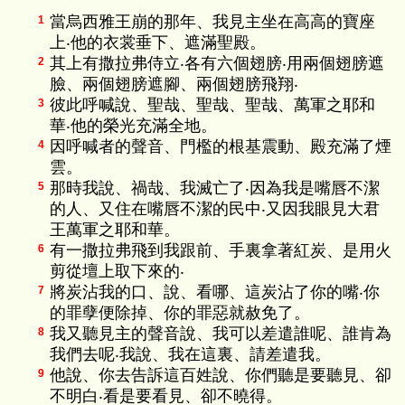
當烏西雅王崩的那年、我見主坐在高高的寶座
1
上‧他的衣裳垂下、遮滿聖殿。
其上有撒拉弗侍立‧各有六個翅膀‧用兩個翅膀遮
2
臉、兩個翅膀遮腳、兩個翅膀飛翔‧
彼此呼喊說、聖哉、聖哉、聖哉、萬軍之耶和
3
華‧他的榮光充滿全地。
因呼喊者的聲音、門檻的根基震動、殿充滿了煙
4
雲。
那時我說、禍哉、我滅亡了‧因為我是嘴唇不潔
5
的人、又住在嘴唇不潔的民中‧又因我眼見大君
王萬軍之耶和華。
有一撒拉弗飛到我跟前、手裏拿著紅炭、是用火
6
剪從壇上取下來的‧
將炭沾我的口、說、看哪、這炭沾了你的嘴‧你
7
的罪孽便除掉、你的罪惡就赦免了。
我又聽見主的聲音說、我可以差遣誰呢、誰肯為
8
我們去呢‧我說、我在這裏、請差遣我。
他說、你去告訴這百姓說、你們聽是要聽見、卻
9
不明白‧看是要看見、卻不曉得。