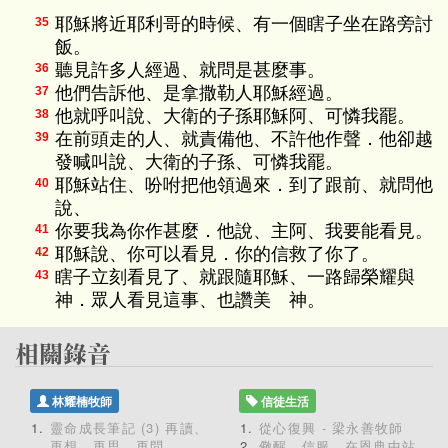
耶穌將近耶利哥的時候、有一個瞎子坐在路旁討
35
飯。
聽見許多人經過、就問是甚麼事。
36
他們告訴他、是拿撒勒人耶穌經過。
37
他就呼叫說、大衛的子孫耶穌阿、可憐我罷。
38
在前頭走的人、就責備他、不許他作聲．他卻越
39
發喊叫說、大衛的子孫、可憐我罷。
耶穌站住、吩咐把他領過來．到了跟前、就問他
40
說、
你要我為你作甚麼．他說、主阿、我要能看見。
41
耶穌說、你可以看見．你的信救了你了。
42
瞎子立刻看見了、就跟隨耶穌、一路歸榮耀與
43
神．眾人看見這事、也讚美 神。
林耀楠牧師
信徒生活
靈命成長筆記 (3) 再讀、
從心復興 - 梁永善牧師
再想、再思、再問
儆醒、信服、在恩典中站