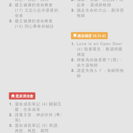
建立健康的使命教會
起來 - 梁成裕牧師
(17) 立定心志作基督的
踢走生命的大山 - 顏沛恩
使者
牧師
建立健康的使命教會
(13) 同心事奉的秘訣
路加福音 18:35-43
Love is an Open Door
(4) 我要看見 - 鄭梁明愛
傳道
神會為你做甚麼？(普) -
余大器牧師
誰是失喪人？ - 朱鏡明牧
師
恩泉浸信會
靈命成長筆記 (4) 關顧互
建，生命成長
謹遵主旨，神必扶持 (粵/
英)
靈命成長筆記 (3) 再讀、
再想、再思、再問