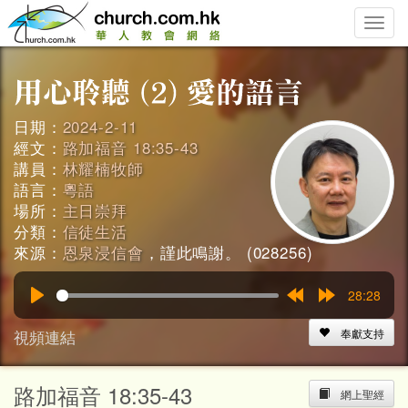
Toggle
naviga
日期：
2024-2-11
經文：
路加福音 18:35-43
講員：
林耀楠牧師
語言：
粵語
場所：
主日崇拜
分類：
信徒生活
來源：
恩泉浸信會
，謹此鳴謝。 (028256)
28:28
Play
Rewind
Forward
15s
15s
視頻連結
奉獻支持
路加福音 18:35-43
網上聖經