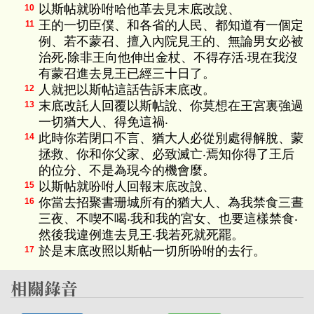
以斯帖就吩咐哈他革去見末底改說、
10
王的一切臣僕、和各省的人民、都知道有一個定
11
例、若不蒙召、擅入內院見王的、無論男女必被
治死‧除非王向他伸出金杖、不得存活‧現在我沒
有蒙召進去見王已經三十日了。
人就把以斯帖這話告訴末底改。
12
末底改託人回覆以斯帖說、你莫想在王宮裏強過
13
一切猶大人、得免這禍‧
此時你若閉口不言、猶大人必從別處得解脫、蒙
14
拯救、你和你父家、必致滅亡‧焉知你得了王后
的位分、不是為現今的機會麼。
以斯帖就吩咐人回報末底改說、
15
你當去招聚書珊城所有的猶大人、為我禁食三晝
16
三夜、不喫不喝‧我和我的宮女、也要這樣禁食‧
然後我違例進去見王‧我若死就死罷。
於是末底改照以斯帖一切所吩咐的去行。
17