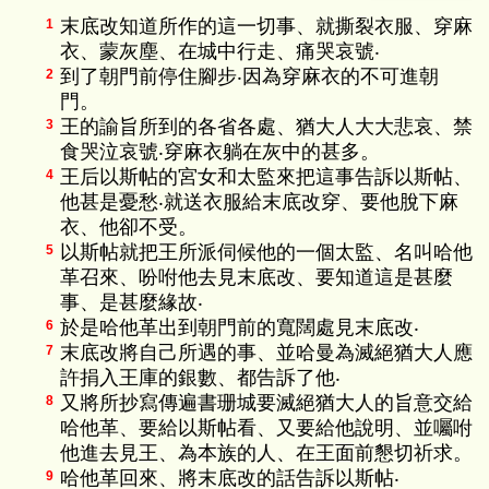
末底改知道所作的這一切事、就撕裂衣服、穿麻
1
衣、蒙灰塵、在城中行走、痛哭哀號‧
到了朝門前停住腳步‧因為穿麻衣的不可進朝
2
門。
王的諭旨所到的各省各處、猶大人大大悲哀、禁
3
食哭泣哀號‧穿麻衣躺在灰中的甚多。
王后以斯帖的宮女和太監來把這事告訴以斯帖、
4
他甚是憂愁‧就送衣服給末底改穿、要他脫下麻
衣、他卻不受。
以斯帖就把王所派伺候他的一個太監、名叫哈他
5
革召來、吩咐他去見末底改、要知道這是甚麼
事、是甚麼緣故‧
於是哈他革出到朝門前的寬闊處見末底改‧
6
末底改將自己所遇的事、並哈曼為滅絕猶大人應
7
許捐入王庫的銀數、都告訴了他‧
又將所抄寫傳遍書珊城要滅絕猶大人的旨意交給
8
哈他革、要給以斯帖看、又要給他說明、並囑咐
他進去見王、為本族的人、在王面前懇切祈求。
哈他革回來、將末底改的話告訴以斯帖‧
9