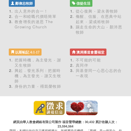
鄺偉志牧師
信徒生活
出人意外的合一！
從心復興 - 梁永善牧師
合一和睦嘅代價唔簡單
儆醒、信服、在恩典中站
教會增長的迷思 The
起來 - 梁成裕牧師
Growing Church
踢走生命的大山 - 顏沛恩
牧師
以斯帖記 4:1-17
澳洲播道會靈福堂
把握時機，為主發光 - 謝
不可能的可能
又生牧師
真同伴
興起．發光系列：把握時
與基督同一心思心志的合
機，為主發光 - 謝又生牧
一表現
師
身份的力量 - 禤凱榮牧師
網頁由華人教會網絡有限公司製作 福音聲帶總數：30,432 累計收聽人次：
23,594,564
聲明：本網站的信息只獲授權播出，版權屬提供機構。「華網」是一個平台，包