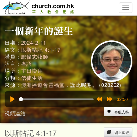
Toggle
naviga
日期：
2024-2-11
經文：
以斯帖記 4:1-17
講員：
鄺偉志牧師
語言：
粵語
場所：
主日崇拜
分類：
信徒生活
來源：
澳洲播道會靈福堂
，謹此鳴謝。 (028262)
32:50
Play
Rewind
Forward
15s
15s
視頻連結
奉獻支持
以斯帖記 4:1-17
網上聖經