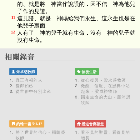
的、就是將 神當作說謊的．因不信 神為他兒
子作的見證。
這見證、就是 神賜給我們永生、這永生也是在
11
他兒子裏面。
人有了 神的兒子就有生命．沒有 神的兒子就
12
沒有生命。
朱卓慈牧師
信徒生活
真正有福的人
從心復興 - 梁永善牧師
愛鄰如己
儆醒、信服、在恩典中站
從世俗中分別出來
起來 - 梁成裕牧師
踢走生命的大山 - 顏沛恩
牧師
約翰一書 5:1-12
播道會窩福堂
勝了世界的信心 - 禤凱榮
看不見的聖靈，看得見的
牧師
增長