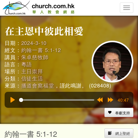
Toggle
naviga
日期：
2024-3-10
經文：
約翰一書 5:1-12
講員：
朱卓慈牧師
語言：
粵語
場所：
主日崇拜
分類：
信徒生活
來源：
播道會窩福堂
，謹此鳴謝。 (028408)
40:47
Play
Rewind
Forward
15s
15s
奉獻支持
約翰一書 5:1-12
網上聖經