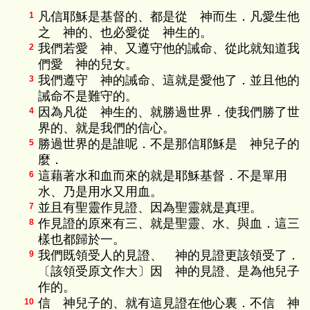
凡信耶穌是基督的、都是從 神而生．凡愛生他
1
之 神的、也必愛從 神生的。
我們若愛 神、又遵守他的誡命、從此就知道我
2
們愛 神的兒女。
我們遵守 神的誡命、這就是愛他了．並且他的
3
誡命不是難守的。
因為凡從 神生的、就勝過世界．使我們勝了世
4
界的、就是我們的信心。
勝過世界的是誰呢．不是那信耶穌是 神兒子的
5
麼．
這藉著水和血而來的就是耶穌基督．不是單用
6
水、乃是用水又用血。
並且有聖靈作見證、因為聖靈就是真理。
7
作見證的原來有三、就是聖靈、水、與血．這三
8
樣也都歸於一。
我們既領受人的見證、 神的見證更該領受了．
9
〔該領受原文作大〕因 神的見證、是為他兒子
作的。
信 神兒子的、就有這見證在他心裏．不信 神
10