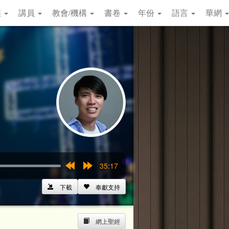
類
講員
教會/機構
書卷
年份
語言
華網
35:17
Rewind
Forward
15s
15s
下載
奉獻支持
網上聖經