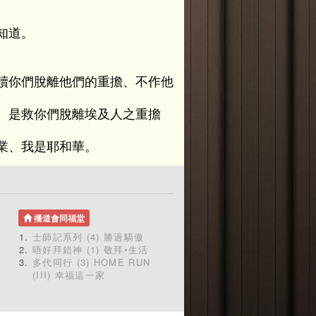
知道。
贖你們脫離他們的重擔、不作他
、是救你們脫離埃及人之重擔
業、我是耶和華。
播道會同福堂
士師記系列 (4) 勝過驕傲
唔好拜錯神 (1) 敬拜•生活
多代同行 (3) HOME RUN
(III) 幸福這一家