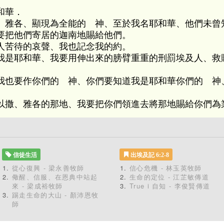
和華．
、雅各、顯現為全能的 神、至於我名耶和華、他們未曾
要把他們寄居的迦南地賜給他們。
人苦待的哀聲、我也記念我的約。
我是耶和華、我要用伸出來的膀臂重重的刑罰埃及人、救
我也要作你們的 神、你們要知道我是耶和華你們的 神
以撒、雅各的那地、我要把你們領進去將那地賜給你們為
信徒生活
出埃及記 6:2-8
從心復興 - 梁永善牧師
信心危機 - 林玉英牧師
儆醒、信服、在恩典中站起
生命的定位 - 江芷敏傳道
來 - 梁成裕牧師
True i 自知 - 李俊賢傳道
踢走生命的大山 - 顏沛恩牧
師