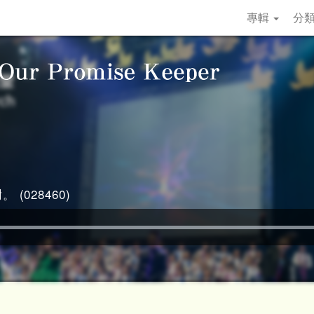
專輯
分
 (028460)