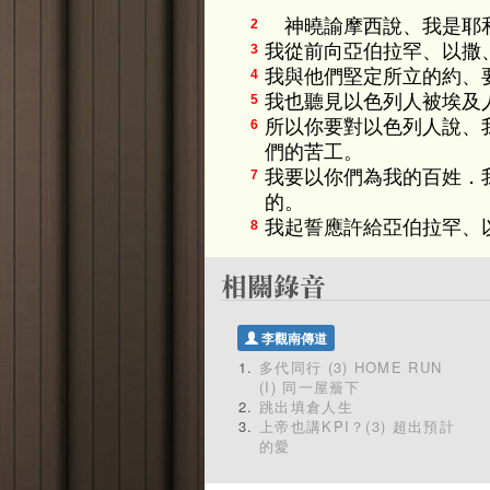
神曉諭摩西說、我是耶
2
我從前向亞伯拉罕、以撒
3
我與他們堅定所立的約、
4
我也聽見以色列人被埃及
5
所以你要對以色列人說、
6
們的苦工。
我要以你們為我的百姓．
7
的。
我起誓應許給亞伯拉罕、
8
李觀南傳道
多代同行 (3) HOME RUN
(I) 同一屋簷下
跳出填倉人生
上帝也講KPI？(3) 超出預計
的愛