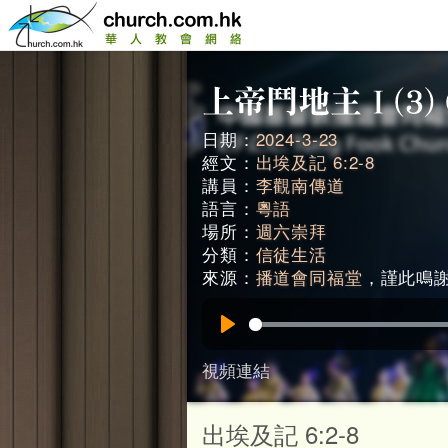
日期：
2024-3-23
經文：
出埃及記 6:2-8
講員：
李觀南傳道
語言：
粵語
場所：
週六崇拜
分類：
信徒生活
來源：
播道會同福堂
，謹此鳴謝。
Play
視頻連結
出埃及記 6:2-8