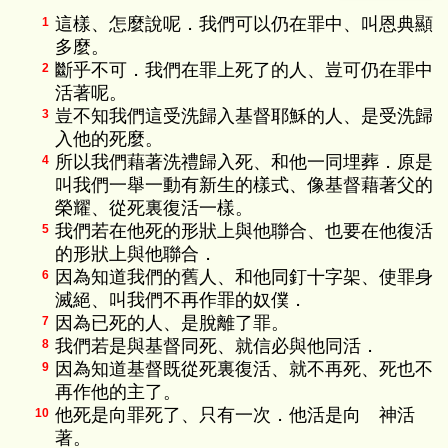
這樣、怎麼說呢．我們可以仍在罪中、叫恩典顯
1
多麼。
斷乎不可．我們在罪上死了的人、豈可仍在罪中
2
活著呢。
豈不知我們這受洗歸入基督耶穌的人、是受洗歸
3
入他的死麼。
所以我們藉著洗禮歸入死、和他一同埋葬．原是
4
叫我們一舉一動有新生的樣式、像基督藉著父的
榮耀、從死裏復活一樣。
我們若在他死的形狀上與他聯合、也要在他復活
5
的形狀上與他聯合．
因為知道我們的舊人、和他同釘十字架、使罪身
6
滅絕、叫我們不再作罪的奴僕．
因為已死的人、是脫離了罪。
7
我們若是與基督同死、就信必與他同活．
8
因為知道基督既從死裏復活、就不再死、死也不
9
再作他的主了。
他死是向罪死了、只有一次．他活是向 神活
10
著。