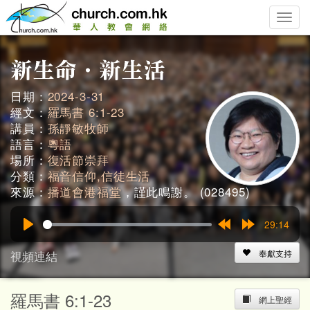
Toggle
naviga
日期：
2024-3-31
經文：
羅馬書 6:1-23
講員：
孫靜敏牧師
語言：
粵語
場所：
復活節崇拜
分類：
福音信仰,信徒生活
來源：
播道會港福堂
，謹此鳴謝。 (028495)
29:14
Play
Rewind
Forward
15s
15s
視頻連結
奉獻支持
羅馬書 6:1-23
網上聖經