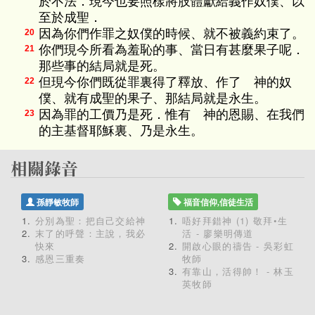
於不法．現今也要照樣將肢體獻給義作奴僕、以
至於成聖．
因為你們作罪之奴僕的時候、就不被義約束了。
20
你們現今所看為羞恥的事、當日有甚麼果子呢．
21
那些事的結局就是死。
但現今你們既從罪裏得了釋放、作了 神的奴
22
僕、就有成聖的果子、那結局就是永生。
因為罪的工價乃是死．惟有 神的恩賜、在我們
23
的主基督耶穌裏、乃是永生。
孫靜敏牧師
福音信仰,信徒生活
分別為聖：把自己交給神
唔好拜錯神 (1) 敬拜•生
末了的呼聲：主說，我必
活 - 廖樂明傳道
快來
開啟心眼的禱告 - 吳彩虹
感恩三重奏
牧師
有靠山，活得帥！ - 林玉
英牧師