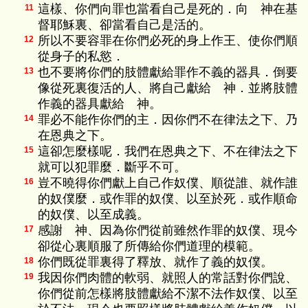
這樣、你們向罪也當看自己是死的．向 神在基
11
督耶穌裏、卻當看自己是活的。
所以不要容罪在你們必死的身上作王、使你們順
12
從身子的私慾．
也不要將你們的肢體獻給罪作不義的器具．倒要
13
像從死裏復活的人、將自己獻給 神．並將肢體
作義的器具獻給 神。
罪必不能作你們的主．因你們不在律法之下、乃
14
在恩典之下。
這卻怎麼樣呢．我們在恩典之下、不在律法之下
15
就可以犯罪麼．斷乎不可。
豈不曉得你們獻上自己作奴僕、順從誰、就作誰
16
的奴僕麼．或作罪的奴僕、以至於死．或作順命
的奴僕、以至成義。
感謝 神、因為你們從前雖然作罪的奴僕、現今
17
卻從心裏順服了所傳給你們道理的模範。
你們既從罪裏得了釋放、就作了義的奴僕。
18
我因你們肉體的軟弱、就照人的常話對你們說、
19
你們從前怎樣將肢體獻給不潔不法作奴僕、以至