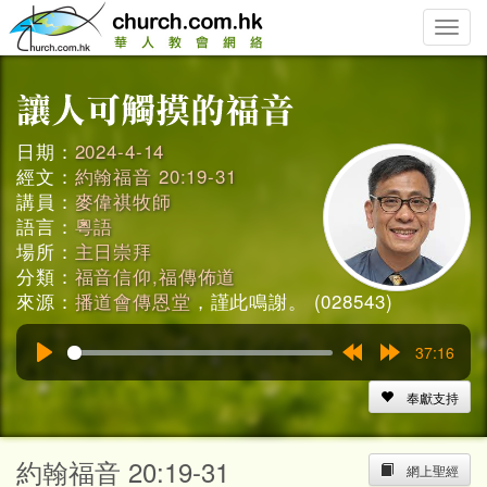
Toggle
naviga
日期：
2024-4-14
經文：
約翰福音 20:19-31
講員：
麥偉祺牧師
語言：
粵語
場所：
主日崇拜
分類：
福音信仰,福傳佈道
來源：
播道會傳恩堂
，謹此鳴謝。 (028543)
37:16
Play
Rewind
Forward
15s
15s
奉獻支持
約翰福音 20:19-31
網上聖經