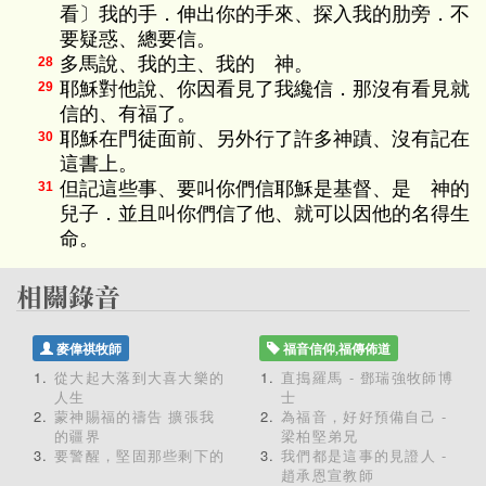
看〕我的手．伸出你的手來、探入我的肋旁．不
要疑惑、總要信。
多馬說、我的主、我的 神。
28
耶穌對他說、你因看見了我纔信．那沒有看見就
29
信的、有福了。
耶穌在門徒面前、另外行了許多神蹟、沒有記在
30
這書上。
但記這些事、要叫你們信耶穌是基督、是 神的
31
兒子．並且叫你們信了他、就可以因他的名得生
命。
麥偉祺牧師
福音信仰,福傳佈道
從大起大落到大喜大樂的
直搗羅馬 - 鄧瑞強牧師博
人生
士
蒙神賜福的禱告 擴張我
為福音，好好預備自己 -
的疆界
梁柏堅弟兄
要警醒，堅固那些剩下的
我們都是這事的見證人 -
趙承恩宣教師