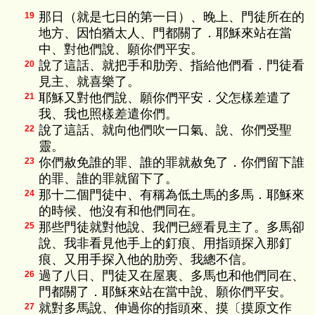
那日（就是七日的第一日）、晚上、門徒所在的
19
地方、因怕猶太人、門都關了．耶穌來站在當
中、對他們說、願你們平安。
說了這話、就把手和肋旁、指給他們看．門徒看
20
見主、就喜樂了。
耶穌又對他們說、願你們平安．父怎樣差遣了
21
我、我也照樣差遣你們。
說了這話、就向他們吹一口氣、說、你們受聖
22
靈。
你們赦免誰的罪、誰的罪就赦免了．你們留下誰
23
的罪、誰的罪就留下了。
那十二個門徒中、有稱為低土馬的多馬．耶穌來
24
的時候、他沒有和他們同在。
那些門徒就對他說、我們已經看見主了。多馬卻
25
說、我非看見他手上的釘痕、用指頭探入那釘
痕、又用手探入他的肋旁、我總不信。
過了八日、門徒又在屋裏、多馬也和他們同在、
26
門都關了．耶穌來站在當中說、願你們平安。
就對多馬說、伸過你的指頭來、摸〔摸原文作
27