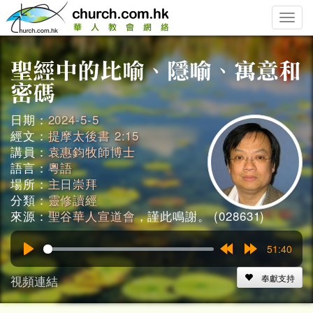
Toggle
naviga
日期：
2024-5-5
經文：
提摩太後書 2:15
講員：
袁惠鈞牧師博士
語言：
粵語
場所：
主日崇拜
分類：
靈修讀經
來源：
聖谷華人宣道會
，謹此鳴謝。 (028631)
51:40
Play
Rewind
Forward
15s
15s
視頻連結
奉獻支持