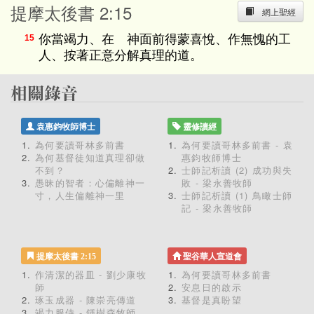
提摩太後書 2:15
網上聖經
你當竭力、在 神面前得蒙喜悅、作無愧的工
15
人、按著正意分解真理的道。
袁惠鈞牧師博士
靈修讀經
為何要讀哥林多前書
為何要讀哥林多前書 - 袁
為何基督徒知道真理卻做
惠鈞牧師博士
不到？
士師記析讀 (2) 成功與失
愚昧的智者：心偏離神一
敗 - 梁永善牧師
寸，人生偏離神一里
士師記析讀 (1) 鳥瞰士師
記 - 梁永善牧師
提摩太後書 2:15
聖谷華人宣道會
作清潔的器皿 - 劉少康牧
為何要讀哥林多前書
師
安息日的啟示
琢玉成器 - 陳崇亮傳道
基督是真盼望
竭力服侍 - 鍾樹森牧師