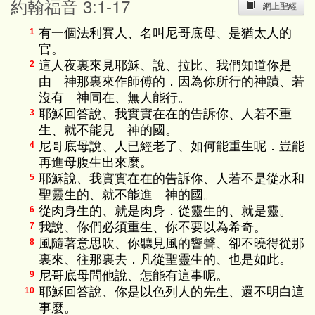
約翰福音 3:1-17
網上聖經
有一個法利賽人、名叫尼哥底母、是猶太人的
1
官。
這人夜裏來見耶穌、說、拉比、我們知道你是
2
由 神那裏來作師傅的．因為你所行的神蹟、若
沒有 神同在、無人能行。
耶穌回答說、我實實在在的告訴你、人若不重
3
生、就不能見 神的國。
尼哥底母說、人已經老了、如何能重生呢．豈能
4
再進母腹生出來麼。
耶穌說、我實實在在的告訴你、人若不是從水和
5
聖靈生的、就不能進 神的國。
從肉身生的、就是肉身．從靈生的、就是靈。
6
我說、你們必須重生、你不要以為希奇。
7
風隨著意思吹、你聽見風的響聲、卻不曉得從那
8
裏來、往那裏去．凡從聖靈生的、也是如此。
尼哥底母問他說、怎能有這事呢。
9
耶穌回答說、你是以色列人的先生、還不明白這
10
事麼。