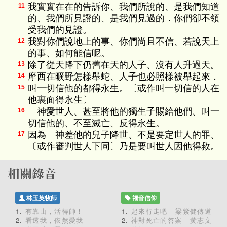
我實實在在的告訴你、我們所說的、是我們知道
11
的、我們所見證的、是我們見過的．你們卻不領
受我們的見證。
我對你們說地上的事、你們尚且不信、若說天上
12
的事、如何能信呢。
除了從天降下仍舊在天的人子、沒有人升過天。
13
摩西在曠野怎樣舉蛇、人子也必照樣被舉起來．
14
叫一切信他的都得永生。〔或作叫一切信的人在
15
他裏面得永生〕
神愛世人、甚至將他的獨生子賜給他們、叫一
16
切信他的、不至滅亡、反得永生。
因為 神差他的兒子降世、不是要定世人的罪、
17
〔或作審判世人下同〕乃是要叫世人因他得救。
林玉英牧師
福音信仰
有靠山，活得帥！
起來行走吧 - 梁紫健傳道
看透我，依然愛我
神對死亡的答案 - 黃志文