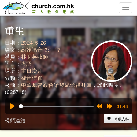
Toggle
naviga
日期：
2024-5-26
經文：
約翰福音 3:1-17
講員：
林玉英牧師
語言：
粵語
場所：
主日崇拜
分類：
福音信仰
來源：
中華基督教會梁發紀念禮拜堂
，謹此鳴謝。
(028718)
31:48
Play
Rewind
Forward
15s
15s
視頻連結
奉獻支持