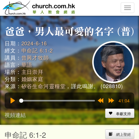
Toggle
naviga
日期：
2024-6-16
經文：
申命記 6:1-2
講員：
曾興才牧師
語言：
華語
場所：
主日崇拜
分類：
婚姻家庭
來源：
矽谷生命河靈糧堂
，謹此鳴謝。 (028810)
41:04
Play
Rewind
Forward
15s
15s
視頻連結
奉獻支持
申命記 6:1-2
網上聖經