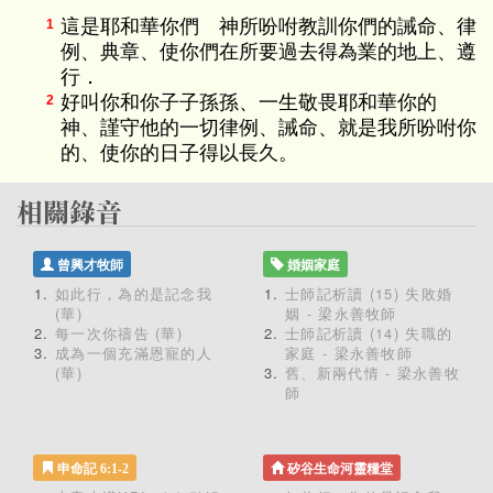
這是耶和華你們 神所吩咐教訓你們的誡命、律
1
例、典章、使你們在所要過去得為業的地上、遵
行．
好叫你和你子子孫孫、一生敬畏耶和華你的
2
神、謹守他的一切律例、誡命、就是我所吩咐你
的、使你的日子得以長久。
曾興才牧師
婚姻家庭
如此行，為的是記念我
士師記析讀 (15) 失敗婚
(華)
姻 - 梁永善牧師
每一次你禱告 (華)
士師記析讀 (14) 失職的
成為一個充滿恩寵的人
家庭 - 梁永善牧師
(華)
舊、新兩代情 - 梁永善牧
師
申命記 6:1-2
矽谷生命河靈糧堂