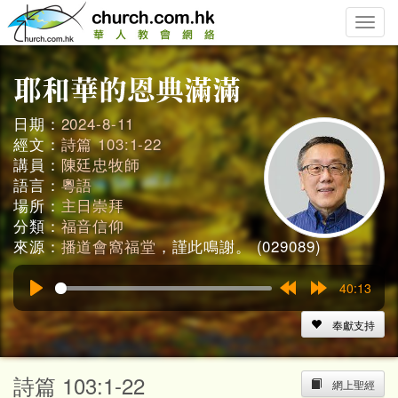
Toggle
naviga
日期：
2024-8-11
經文：
詩篇 103:1-22
講員：
陳廷忠牧師
語言：
粵語
場所：
主日崇拜
分類：
福音信仰
來源：
播道會窩福堂
，謹此鳴謝。 (029089)
40:13
Play
Rewind
Forward
15s
15s
奉獻支持
詩篇 103:1-22
網上聖經