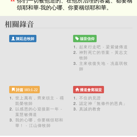
你們一切被他造的、在他所治理的各處、都要稱
22
頌耶和華‧我的心哪、你要稱頌耶和華。
陳廷忠牧師
福音信仰
起來行走吧 - 梁紫健傳道
神對死亡的答案 - 黃志文
牧師
主來收復失地 - 冼嘉琪牧
師
詩篇 103:1-22
播道會窩福堂
世上萬有，齊來頌主 - 禤
不住的見證
凱榮牧師
認定神「無條件的恩典」
以感恩的心迎接新一年 -
真誠的教會
葉慧敏傳道
我的心哪，你要稱頌耶和
華！ - 江山偉牧師