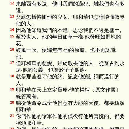
東離西有多遠、他叫我們的過犯、離我們也有多
12
遠。
父親怎樣憐恤他的兒女、耶和華也怎樣憐恤敬畏
13
他的人。
因為他知道我們的本體、思念我們不過是塵土。
14
至於世人、他的年日如草一樣‧他發旺如野地的
15
花。
經風一吹、便歸無有‧他的原處、也不再認識
16
他。
但耶和華的慈愛、歸於敬畏他的人、從亙古到永
17
遠‧他的公義、也歸於子子孫孫‧
就是那些遵守他的約、記念他的訓詞而遵行的
18
人。
耶和華在天上立定寶座‧他的權柄〔原文作國〕
19
統管萬有。
聽從他命令成全他旨意有大能的天使、都要稱頌
20
耶和華。
你們作他的諸軍作他的僕役行他所喜悅的、都要
21
稱頌耶和華。