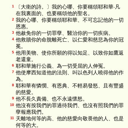
〔大衛的詩。〕我的心哪、你要稱頌耶和華‧凡
1
在我裏面的、也要稱頌他的聖名。
我的心哪、你要稱頌耶和華、不可忘記他的一切
2
恩惠。
他赦免你的一切罪孽、醫治你的一切疾病。
3
他救贖你的命脫離死亡、以仁愛和慈悲為你的冠
4
冕。
他用美物、使你所願的得以知足、以致你如鷹返
5
老還童。
耶和華施行公義、為一切受屈的人伸冤。
6
他使摩西知道他的法則、叫以色列人曉得他的作
7
為。
耶和華有憐憫、有恩典、不輕易發怒、且有豐盛
8
的慈愛。
他不長久責備、也不永遠懷怒。
9
他沒有按我們的罪過待我們、也沒有照我們的罪
10
孽報應我們。
天離地何等的高、他的慈愛向敬畏他的人、也是
11
何等的大。