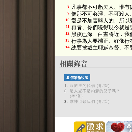
凡事都不可虧欠人、惟有
8
像那不可姦淫、不可殺人
9
愛是不加害與人的、所以
10
再者、你們曉得現今就是
11
黑夜已深、白晝將近．我
12
行事為人要端正、好像行
13
總要披戴主耶穌基督、不
14
何家倫牧師
跟隨主的代價 (粵/普)
這人豈不是約瑟的兒子嗎？
(粵/普)
求神引領我們 (粵/普)