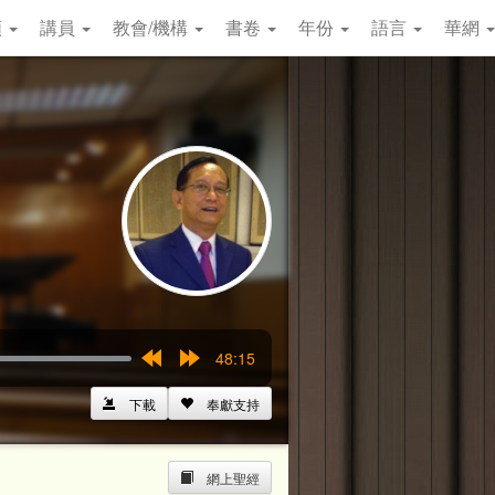
類
講員
教會/機構
書卷
年份
語言
華網
48:15
Rewind
Forward
15s
15s
下載
奉獻支持
網上聖經