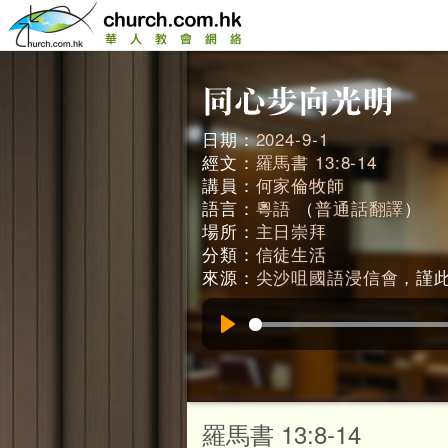
日期：
2024-9-1
經文：
羅馬書 13:8-14
講員：
何家倫牧師
語言：
粵語
（
普通話翻譯
）
場所：
主日崇拜
分類：
信徒生活
來源：
尖沙咀國語浸信會
，謹此鳴
Play
羅馬書 13:8-14