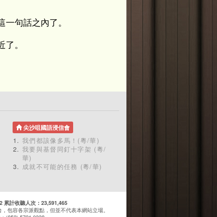
這一句話之內了。
近了。
尖沙咀國語浸信會
我們都該像多馬！(粵/華)
我要與基督同釘十字架 (粵/
華)
成就不可能的任務 (粵/華)
計收聽人次：23,591,465
台，包容各宗派觀點，但並不代表本網站立場。