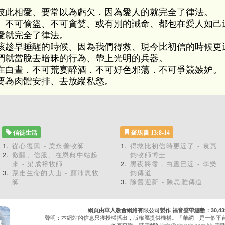
彼此相愛、要常以為虧欠．因為愛人的就完全了律法。
、不可偷盜、不可貪婪、或有別的誡命、都包在愛人如己
愛就完全了律法。
該趁早睡醒的時候、因為我們得救、現今比初信的時候更
們就當脫去暗昧的行為、帶上光明的兵器。
在白晝．不可荒宴醉酒．不可好色邪蕩．不可爭競嫉妒。
要為肉體安排、去放縱私慾。
信徒生活
羅馬書 13:8-14
從心復興 - 梁永善牧師
得救比初信時更近了 - 袁惠
儆醒、信服、在恩典中站起
鈞牧師博士
來 - 梁成裕牧師
黑夜將盡，白晝已近 - 李樂
踢走生命的大山 - 顏沛恩牧
鈞傳道
師
除舊迎新 - 陳思雅傳道
網頁由華人教會網絡有限公司製作 福音聲帶總數：30,432 累
聲明：本網站的信息只獲授權播出，版權屬提供機構。「華網」是一個平