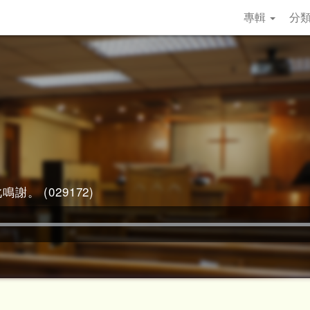
專輯
分
謝。 (029172)