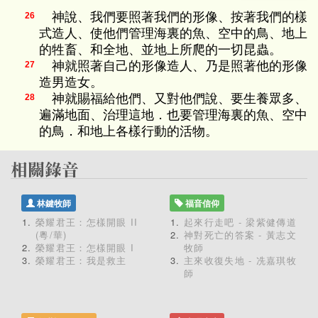
神說、我們要照著我們的形像、按著我們的樣
26
式造人、使他們管理海裏的魚、空中的鳥、地上
的牲畜、和全地、並地上所爬的一切昆蟲。
神就照著自己的形像造人、乃是照著他的形像
27
造男造女。
神就賜福給他們、又對他們說、要生養眾多、
28
遍滿地面、治理這地．也要管理海裏的魚、空中
的鳥．和地上各樣行動的活物。
林鍵牧師
福音信仰
榮耀君王：怎樣開眼 II
起來行走吧 - 梁紫健傳道
(粵/華)
神對死亡的答案 - 黃志文
榮耀君王：怎樣開眼 I
牧師
榮耀君王：我是救主
主來收復失地 - 冼嘉琪牧
師