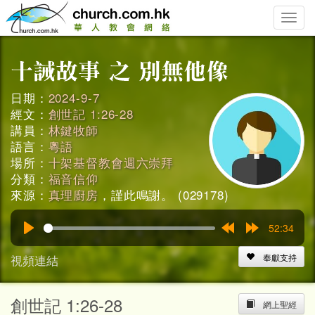
Toggle
naviga
日期：
2024-9-7
經文：
創世記 1:26-28
講員：
林鍵牧師
語言：
粵語
場所：
十架基督教會週六崇拜
分類：
福音信仰
來源：
真理廚房
，謹此鳴謝。 (029178)
52:34
Play
Rewind
Forward
15s
15s
視頻連結
奉獻支持
創世記 1:26-28
網上聖經