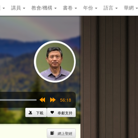
類
講員
教會/機構
書卷
年份
語言
華網
56:18
Rewind
Forward
15s
15s
下載
奉獻支持
網上聖經