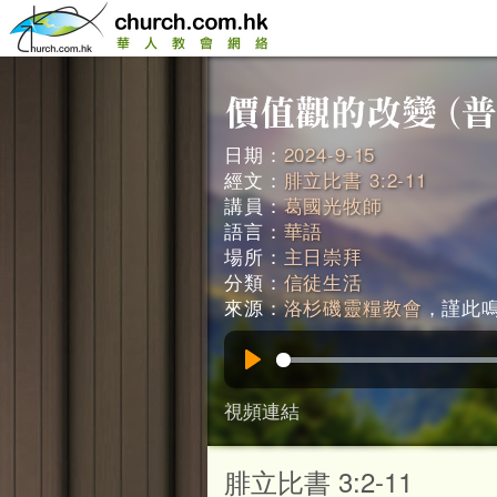
日期：
2024-9-15
經文：
腓立比書 3:2-11
講員：
葛國光牧師
語言：
華語
場所：
主日崇拜
分類：
信徒生活
來源：
洛杉磯靈糧教會
，謹此鳴謝
Play
視頻連結
腓立比書 3:2-11