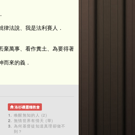
．
就律法說、我是法利賽人．
丟棄萬事、看作糞土、為要得著
神而來的義．
洛杉磯靈糧教會
喚醒無知的人 (2)
無情世界有情天 (華)
為何基督徒知道真理卻做不
到？