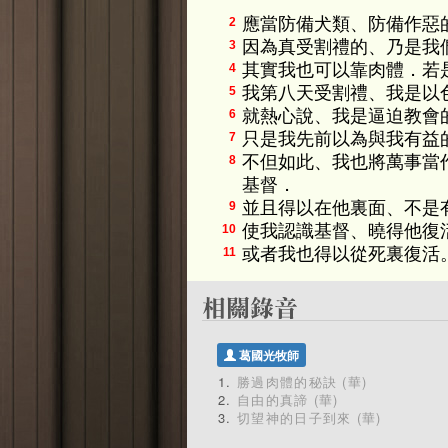
應當防備犬類、防備作惡
2
因為真受割禮的、乃是我
3
其實我也可以靠肉體．若
4
我第八天受割禮、我是以
5
就熱心說、我是逼迫教會
6
只是我先前以為與我有益
7
不但如此、我也將萬事當
8
基督．
並且得以在他裏面、不是
9
使我認識基督、曉得他復
10
或者我也得以從死裏復活
11
葛國光牧師
勝過肉體的秘訣 (華)
自由的真諦 (華)
切望神的日子到來 (華)