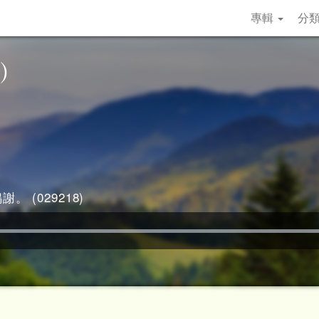
專輯
分
。 (029218)