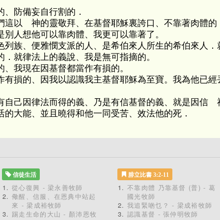
的、防備妄自行割的．
們這以 神的靈敬拜、在基督耶穌裏誇口、不靠著肉體的
是別人想他可以靠肉體、我更可以靠著了。
色列族、便雅憫支派的人、是希伯來人所生的希伯來人．
的．就律法上的義說、我是無可指摘的。
的、我現在因基督都當作有損的。
作有損的、因我以認識我主基督耶穌為至寶。我為他已經
有自己因律法而得的義、乃是有信基督的義、就是因信 
活的大能、並且曉得和他一同受苦、效法他的死．
。
信徒生活
腓立比書 3:2-11
從心復興 - 梁永善牧師
不靠肉體 乃靠基督 (普) - 葛
儆醒、信服、在恩典中站起
國光牧師
來 - 梁成裕牧師
我追緊啲乜？ - 梁成裕牧師
踢走生命的大山 - 顏沛恩牧
認識基督 - 張仲明牧師